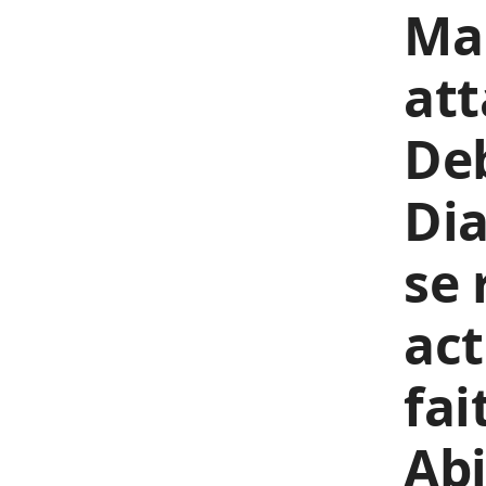
Mal
att
Deb
Dia
se 
act
fai
Ab