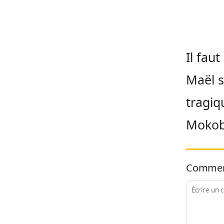
Il fau
Maël s
tragiq
Mokob
Commen