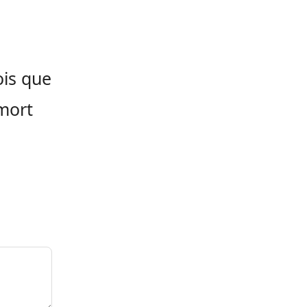
ois que
 mort