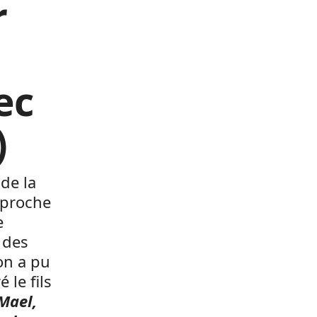
r
ec
)
 de la
s proche
e
 des
on a pu
 le fils
Mael,