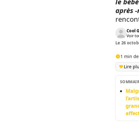
le bébé
après -
rencont
Cool 
Voir to
Le 26 octob
1 min de
Lire pl
SOMMAI
Malgr
l’art
grand
affec