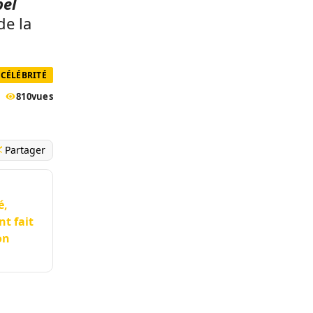
bel
de la
CÉLÉBRITÉ
810
vues
Partager
é,
nt fait
on