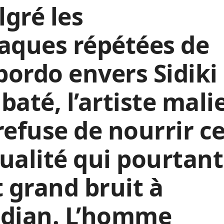
gré les
aques répétées de
ordo envers Sidiki
baté, l’artiste mali
refuse de nourrir c
ualité qui pourtant
t grand bruit à
idjan. L’homme