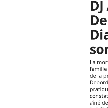
DJ
De
Di
so
La mort
famille
de la p
Debordo
pratiqu
constat
aîné de