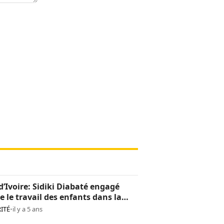
d’Ivoire: Sidiki Diabaté engagé
e le travail des enfants dans la
oculture
ITÉ
•
il y a 5 ans