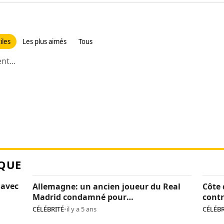
iles
Les plus aimés
Tous
t...
QUE
 avec
Allemagne: un ancien joueur du Real
Côte 
Madrid condamné pour
contr
pédopornographie
caca
CÉLÉBRITÉ
•
il y a 5 ans
CÉLÉBR