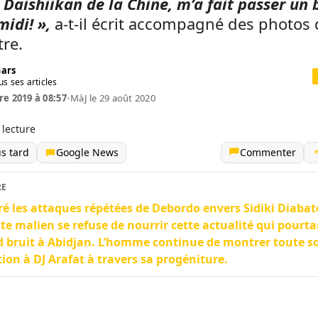
 Daishiikan de la Chine, m’a fait passer un 
midi! »,
a-t-il écrit accompagné des photos 
re.
Gars
us ses articles
re 2019 à 08:57
•
MàJ le 29 août 2020
 lecture
us tard
Google News
Commenter
RE
é les attaques répétées de Debordo envers Sidiki Diabat
iste malien se refuse de nourrir cette actualité qui pourta
 bruit à Abidjan. L’homme continue de montrer toute s
tion à DJ Arafat à travers sa progéniture.