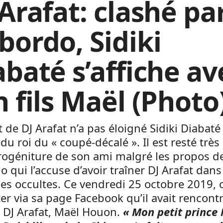
 Arafat: clashé pa
bordo, Sidiki
abaté s’affiche av
n fils Maël (Photo
 de DJ Arafat n’a pas éloigné Sidiki Diabaté
 du roi du « coupé-décalé ». Il est resté trè
rogéniture de son ami malgré les propos d
 qui l’accuse d’avoir traîner DJ Arafat dans
es occultes. Ce vendredi 25 octobre 2019, 
er via sa page Facebook qu’il avait rencontré
 DJ Arafat, Maël Houon.
« Mon petit prince 