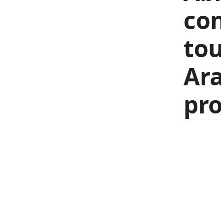
co
tou
Ara
pro