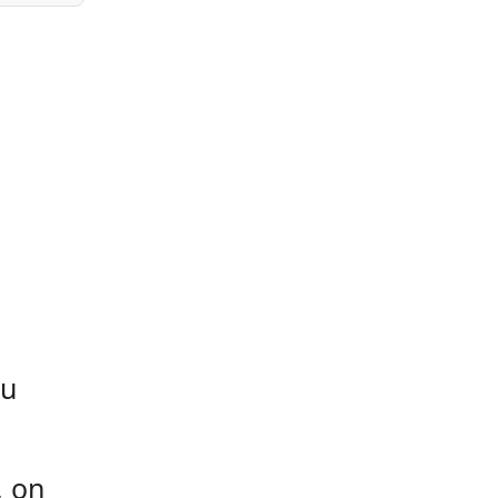
pu
, on