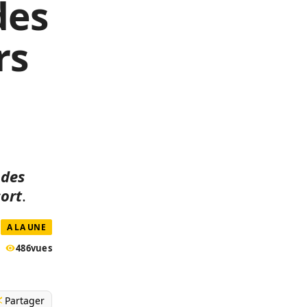
des
rs
 des
sort
.
A LA UNE
486
vues
Partager