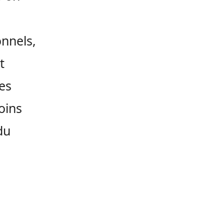
onnels,
t
es
oins
du