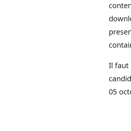
conte
downl
presen
contai
Il faut
candid
05 oct