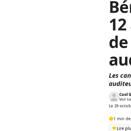
Bén
12
de
au
Les can
auditeu
Cool 
Voir to
Le 29 octob
1 min de
Lire pl