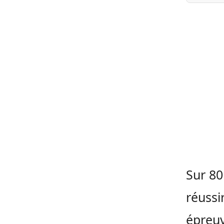
Sur 80
réussir
épreuv