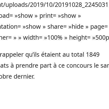
nt/uploads/2019/10/20191028_2245031
oad= »show » print= »show »
tation= »show » share= »hide » page=
ner= » » width= »100% » height= »500p
 rappeler qu’ils étaient au total 1849
ats à prendre part à ce concours le s
obre dernier.