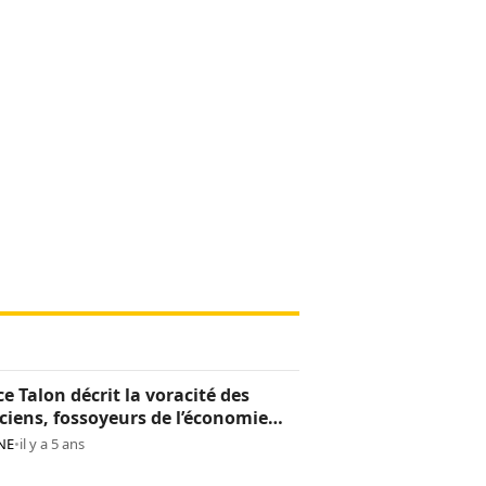
ce Talon décrit la voracité des
iciens, fossoyeurs de l’économie
noise
NE
•
il y a 5 ans