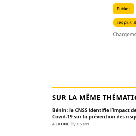
Publier
Les plus ut
Chargemen
SUR LA MÊME THÉMATI
Bénin: la CNSS identifie l’impact de
Covid-19 sur la prévention des ris
professionnels
A LA UNE
•
il y a 5 ans