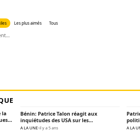
iles
Les plus aimés
Tous
t...
QUE
 la
Bénin: Patrice Talon réagit aux
Patri
ques
inquiétudes des USA sur les
polit
« arrestations d’opposants »
béni
A LA UNE
•
il y a 5 ans
A LA U