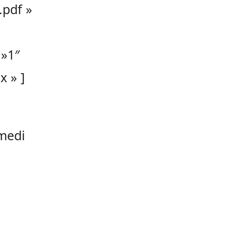
.pdf »
 »1″
x » ]
amedi