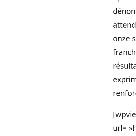
dénomb
attend
onze 
franch
résult
exprim
renfor
[wpvi
url= »