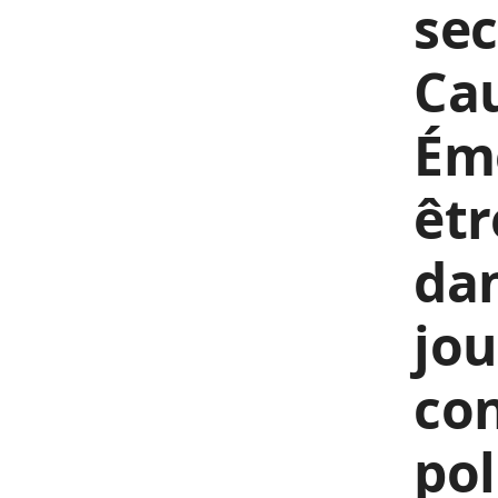
sec
Cau
Éme
êtr
dan
jou
co
pol