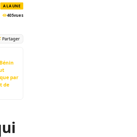
A LA UNE
405
vues
Partager
 Bénin
ut
ique par
t de
qui