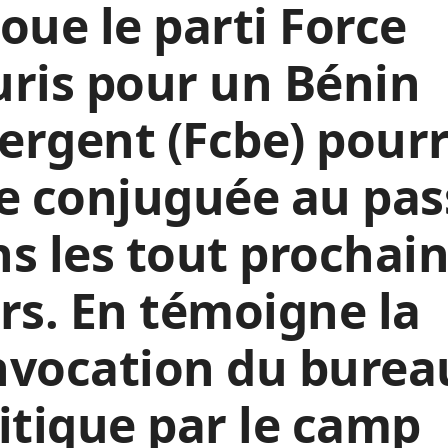
oue le parti Force
ris pour un Bénin
rgent (Fcbe) pourr
e conjuguée au pas
s les tout prochai
rs. En témoigne la
nvocation du burea
itique par le camp