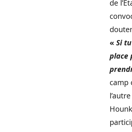
de l’Ét
convoc
douter
«
Si t
place 
prend
camp c
l’autr
Hounk
partici