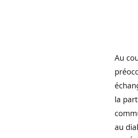
Au cou
préocc
échang
la par
commun
au dia