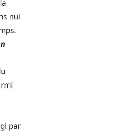
la
ns nul
amps.
en
du
armi
égi par