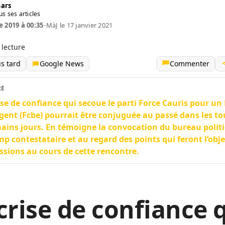
Gars
us ses articles
e 2019 à 00:35
•
MàJ le 17 janvier 2021
 lecture
us tard
Google News
Commenter
RE
ise de confiance qui secoue le parti Force Cauris pour un
ent (Fcbe) pourrait être conjuguée au passé dans les to
ains jours. En témoigne la convocation du bureau polit
mp contestataire et au regard des points qui feront l’obje
ssions au cours de cette rencontre.
crise de confiance 