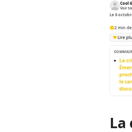
Cool 
Voir to
Le 6 octobr
2 min de
Lire pl
SOMMAI
La cr
Émerg
proch
le ca
discu
La 