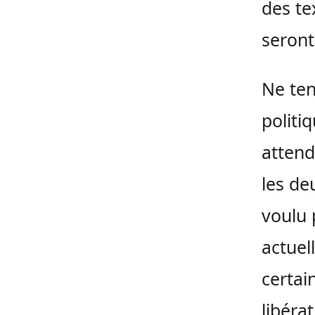
des tex
seront
Ne ten
politi
attend
les de
voulu 
actuel
certai
libéra