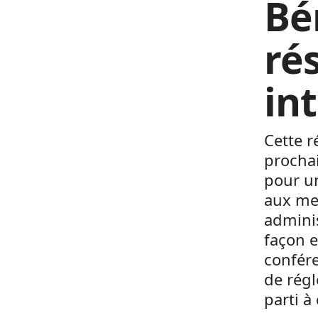
Bén
rés
in
Cette r
prochai
pour u
aux me
adminis
façon e
confére
de régl
parti à