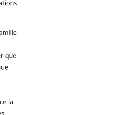
uations
amille
er que
que
s
ce la
es