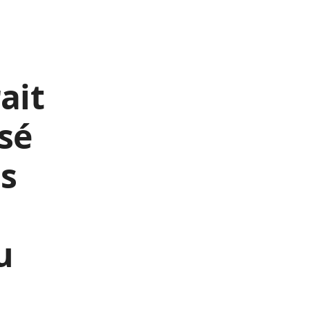
ait
sé
ns
u