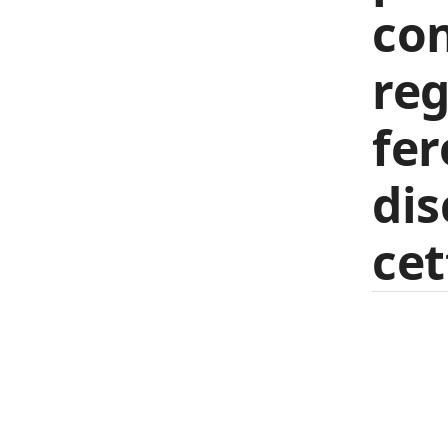
con
reg
fer
dis
cet