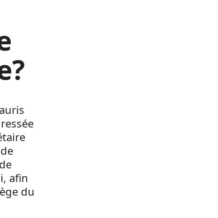
e
e?
auris
dressée
taire
 de
 de
, afin
iège du