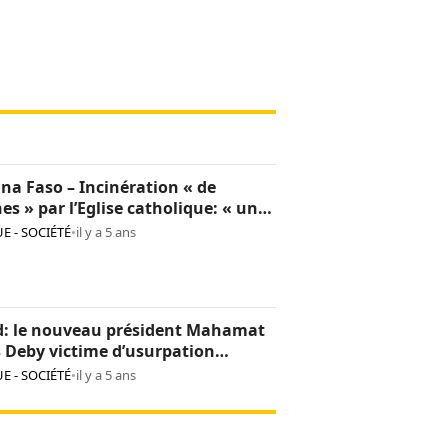
na Faso – Incinération « de
hes » par l’Eglise catholique: « une
sion culturelle et une provocation
E - SOCIÉTÉ
•
il y a 5 ans
op »
d: le nouveau président Mahamat
s Deby victime d’usurpation
ntité
E - SOCIÉTÉ
•
il y a 5 ans