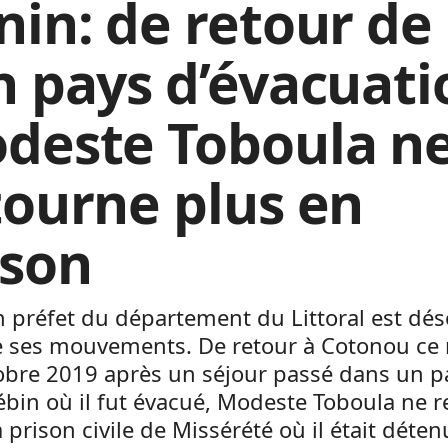
nin: de retour de
n pays d’évacuati
deste Toboula n
tourne plus en
ison
n préfet du département du Littoral est dé
de ses mouvements. De retour à Cotonou ce
obre 2019 après un séjour passé dans un p
bin où il fut évacué, Modeste Toboula ne r
a prison civile de Missérété où il était déten