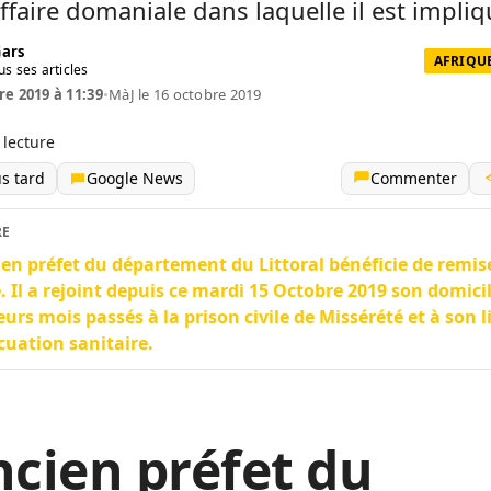
ffaire domaniale dans laquelle il est impliq
Gars
AFRIQUE
us ses articles
re 2019 à 11:39
•
MàJ le 16 octobre 2019
 lecture
us tard
Google News
Commenter
RE
ien préfet du département du Littoral bénéficie de remis
. Il a rejoint depuis ce mardi 15 Octobre 2019 son domici
eurs mois passés à la prison civile de Missérété et à son l
cuation sanitaire.
ncien préfet du