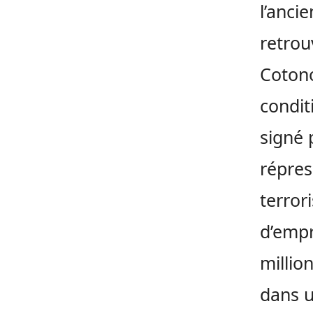
l’anci
retrou
Cotono
condit
signé 
répres
terror
d’emp
millio
dans u