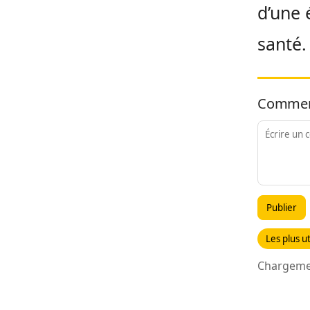
d’une 
santé.
Commen
Publier
Les plus ut
Chargemen