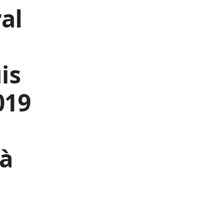
al
e
is
019
 à
u