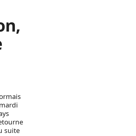
on,
e
sormais
 mardi
ays
etourne
u suite