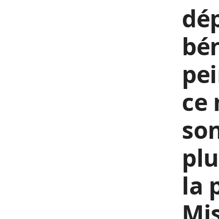
dép
bén
pei
ce 
son
plu
la 
Mis