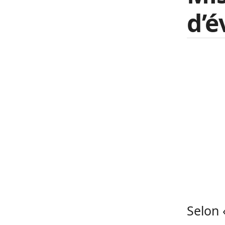
d’é
Selon 