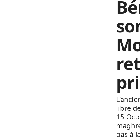
Bé
so
Mo
re
pr
L’ancie
libre 
15 Oct
maghré
pas à l