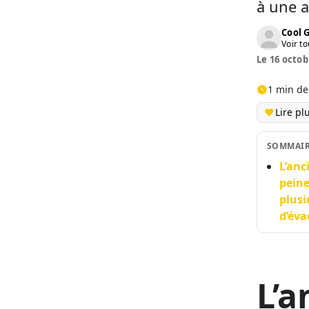
à une a
Cool 
Voir to
Le 16 octob
1 min de
Lire pl
SOMMAI
L’anc
peine
plusi
d’éva
L’a