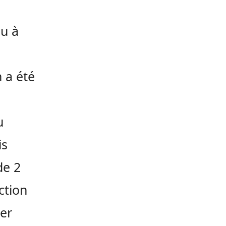
nu à
n a été
u
is
de 2
ction
ier