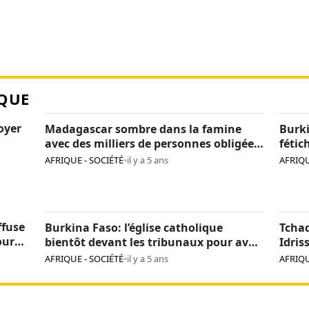
QUE
loyer
Madagascar sombre dans la famine
Burki
avec des milliers de personnes obligées
fétic
de manger des criquets
agres
AFRIQUE - SOCIÉTÉ
•
il y a 5 ans
AFRIQU
de tr
ffuse
Burkina Faso: l’église catholique
Tcha
our
bientôt devant les tribunaux pour avoir
Idris
incinéré des fétiches
d’ide
AFRIQUE - SOCIÉTÉ
•
il y a 5 ans
AFRIQU