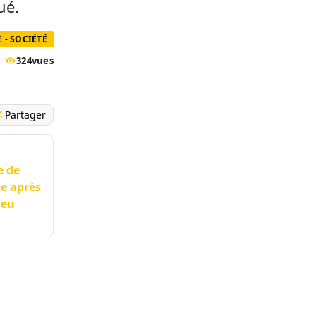
ué.
 - SOCIÉTÉ
324
vues
Partager
e de
le après
ieu