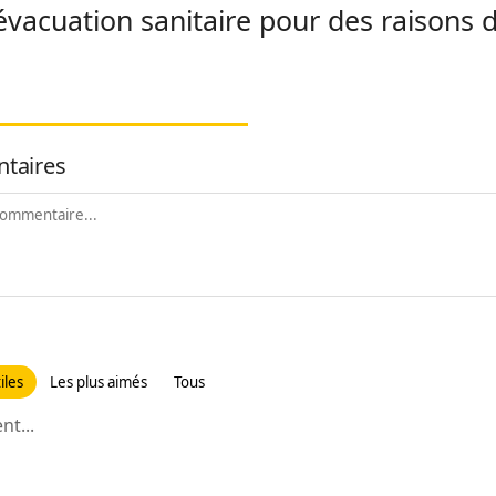
évacuation sanitaire pour des raisons 
taires
iles
Les plus aimés
Tous
t...