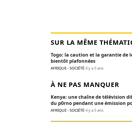
SUR LA MÊME THÉMATI
Togo: la caution et la garantie de 
bientôt plafonnées
AFRIQUE - SOCIÉTÉ
•
il y a 5 ans
À NE PAS MANQUER
Kenya: une chaîne de télévision di
du p0rno pendant une émission p
enfants
AFRIQUE - SOCIÉTÉ
•
il y a 5 ans