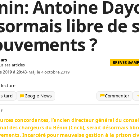
nin: Antoine Dayo
sormais libre de 
uvements ?
Gars
BREVES &AMP
us ses articles
e 2019 à 20:43
•
MàJ le 4 octobre 2019
 lecture
us tard
Google News
Commenter
RE
urces concordantes, l’ancien directeur général du consei
nal des chargeurs du Bénin (Cncb), serait désormais libr
ments. Incarcéré pour mauvaise gestion à la prison civ