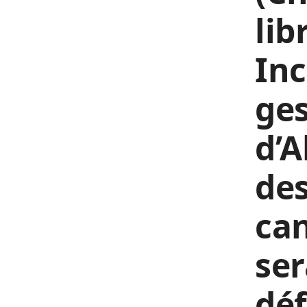
lib
In
ges
d’A
des
can
ser
déf