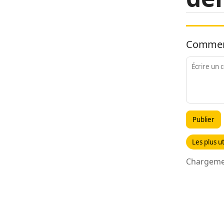
Commen
Publier
Les plus ut
Chargemen