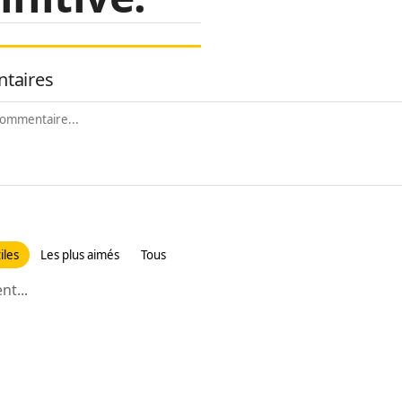
taires
iles
Les plus aimés
Tous
t...