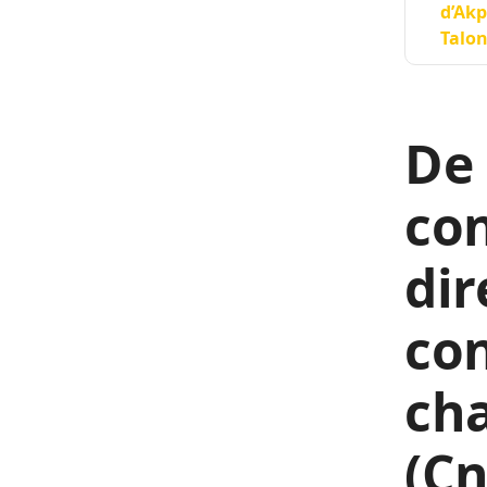
d’Akp
Talon
De
con
dir
con
ch
(Cn