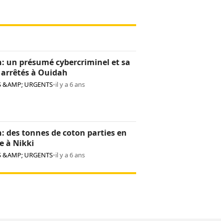
: un présumé cybercriminel et sa
 arrêtés à Ouidah
S &AMP; URGENTS
•
il y a 6 ans
: des tonnes de coton parties en
e à Nikki
S &AMP; URGENTS
•
il y a 6 ans