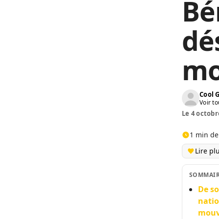
Bé
dé
mo
Cool 
Voir to
Le 4 octobr
1 min de
Lire pl
SOMMAI
De so
natio
mouve