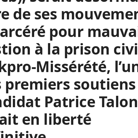
re de ses mouvemen
carcéré pour mauva
tion à la prison civi
kpro-Missérété, l’u
 premiers soutiens
didat Patrice Talon
ait en liberté
initive.