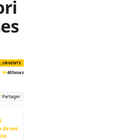
ri
ses
; URGENTS
405
vues
Partager
l
e de ses
ile