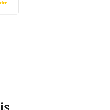
rice
n
is