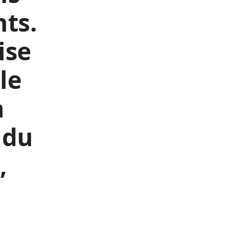
ts.
ise
le
n
 du
,