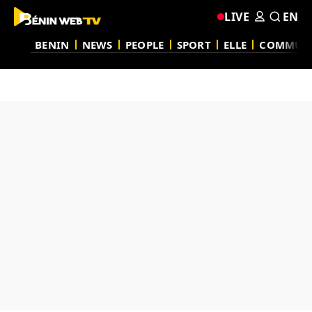
LIVE
EN
BENIN
NEWS
PEOPLE
SPORT
ELLE
COMMUN