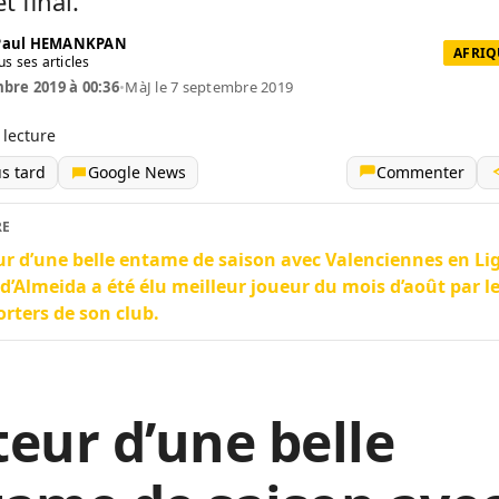
et final.
 Paul HEMANKPAN
AFRIQ
us ses articles
bre 2019 à 00:36
•
MàJ le 7 septembre 2019
 lecture
us tard
Google News
Commenter
RE
r d’une belle entame de saison avec Valenciennes en Lig
 d’Almeida a été élu meilleur joueur du mois d’août par l
rters de son club.
eur d’une belle