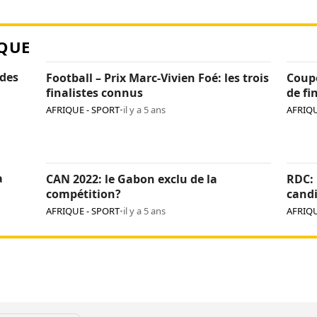
QUE
 des
Football – Prix Marc-Vivien Foé: les trois
Coupe
finalistes connus
de fi
AFRIQUE - SPORT
•
il y a 5 ans
AFRIQU
a
CAN 2022: le Gabon exclu de la
RDC: 
compétition?
candi
sélec
AFRIQUE - SPORT
•
il y a 5 ans
AFRIQU