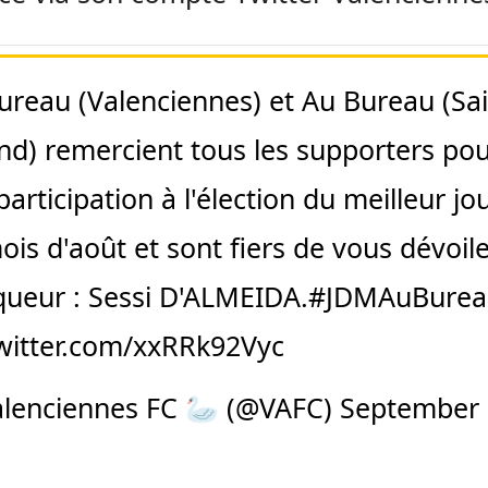
ureau (Valenciennes) et Au Bureau (Sai
d) remercient tous les supporters po
participation à l'élection du meilleur jo
is d'août et sont fiers de vous dévoile
queur : Sessi D'ALMEIDA.
#JDMAuBurea
twitter.com/xxRRk92Vyc
lenciennes FC 🦢 (@VAFC)
September 