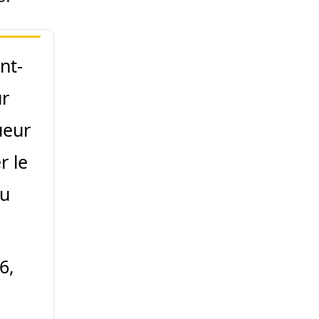
nt-
ur
ueur
r le
u
6,