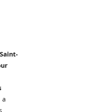
Saint-
our
s
, a
s.