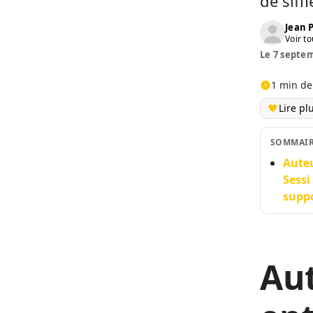
de siffl
Jean
Voir to
Le 7 septem
1 min de
Lire pl
SOMMAI
Auteu
Sessi
suppo
Aut