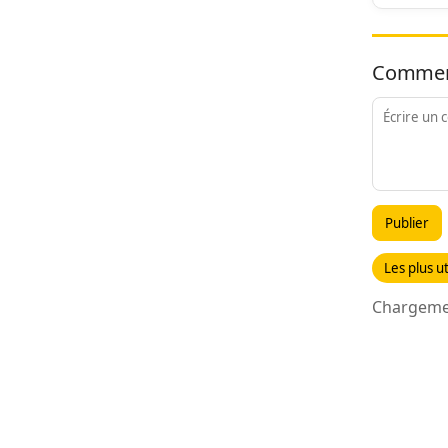
Commen
Publier
Les plus ut
Chargemen