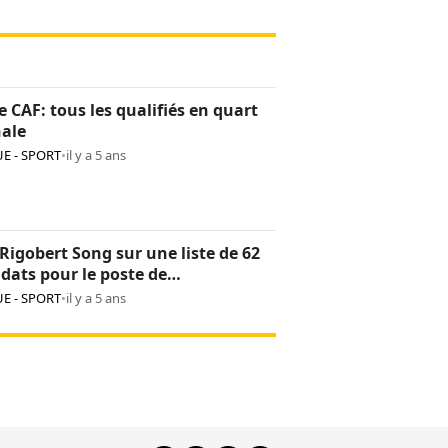
 CAF: tous les qualifiés en quart
nale
E - SPORT
•
il y a 5 ans
Rigobert Song sur une liste de 62
dats pour le poste de
tionneur des Léopards
E - SPORT
•
il y a 5 ans