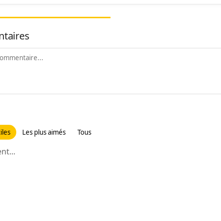
taires
iles
Les plus aimés
Tous
t...