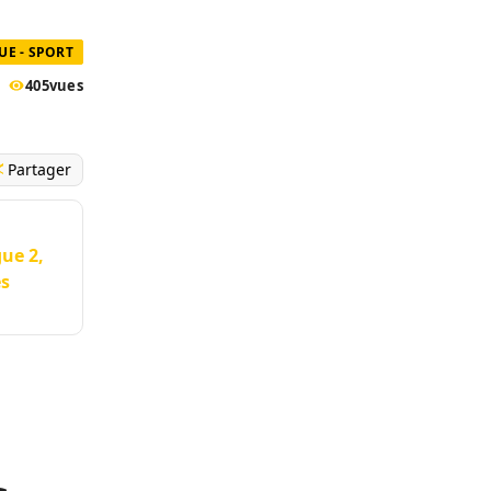
UE - SPORT
405
vues
Partager
ue 2,
es