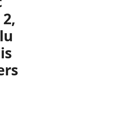
c
 2,
lu
is
ers