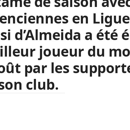
ame de saison ave
enciennes en Ligue
si d’Almeida a été é
lleur joueur du mo
oût par les support
son club.