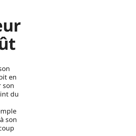
eur
ût
 son
oit en
r son
oint du
xemple
 à son
 coup