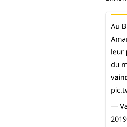
Au B
Aman
leur 
du mo
vain
pic.
— Va
2019