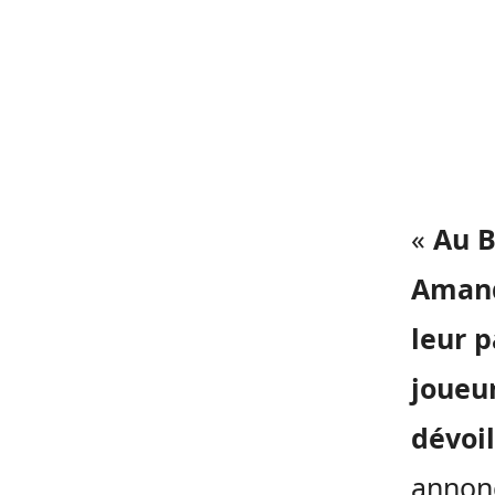
«
Au B
Amand
leur p
joueur
dévoil
annonc