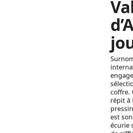
Va
d’
jo
Surnom
interna
engagem
sélecti
coffre.
répit à
pressin
est son
écurie 