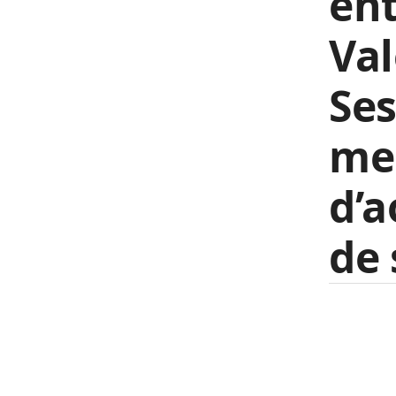
ent
Val
Ses
mei
d’a
de 