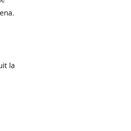
rena.
it la