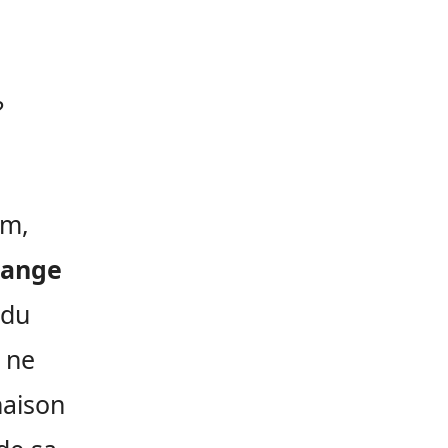
?
am,
hange
 du
 ne
naison