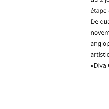
étape 
De quo
novem
anglop
artisti
«Diva