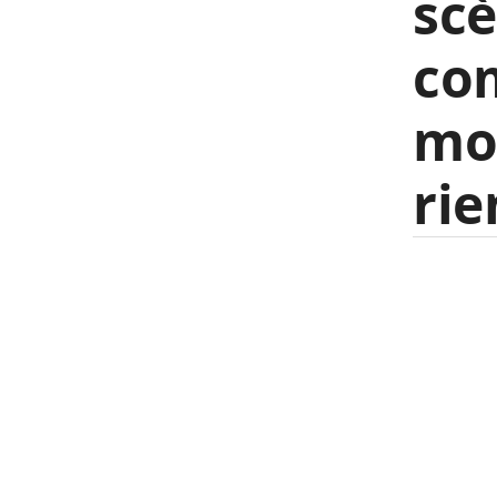
scè
com
mo
rie