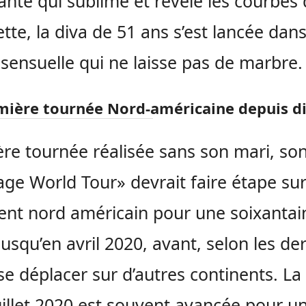
llante qui sublime et révèle les courbes
ette, la diva de 51 ans s’est lancée dan
sensuelle qui ne laisse pas de marbre.
mière tournée Nord-américaine depuis di
re tournée réalisée sans son mari, so
ge World Tour» devrait faire étape sur
ent nord américain pour une soixantai
jusqu’en avril 2020, avant, selon les de
 se déplacer sur d’autres continents. La
uillet 2020 est souvent avancée pour u