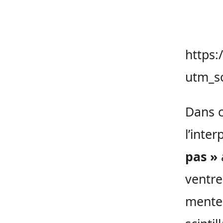
https
utm_s
Dans c
l’inte
pas »
ventre
menten