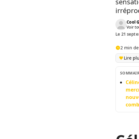
sensati
irrépro
Cool 
Voir to
Le 21 septe
2 min de
Lire pl
SOMMAI
Célin
mercr
nouve
combi