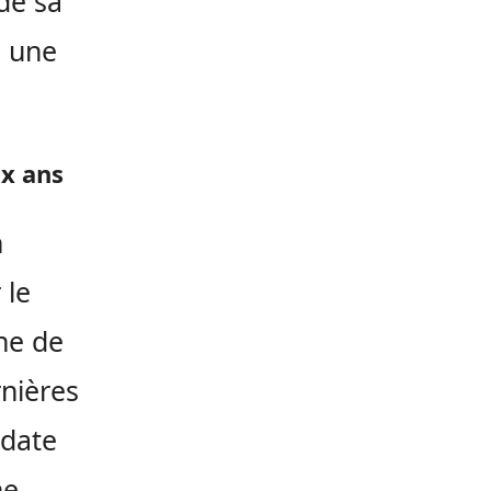
 de sa
s une
x ans
n
 le
ne de
rnières
 date
ne