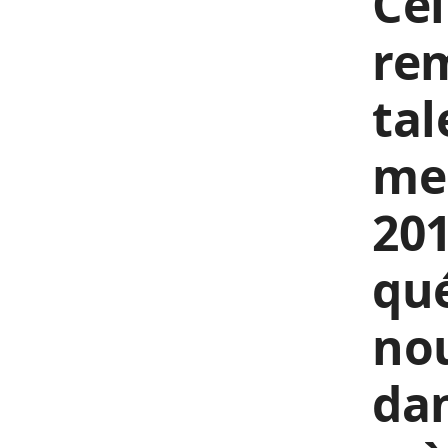
Cél
re
tal
me
201
qu
nou
dan