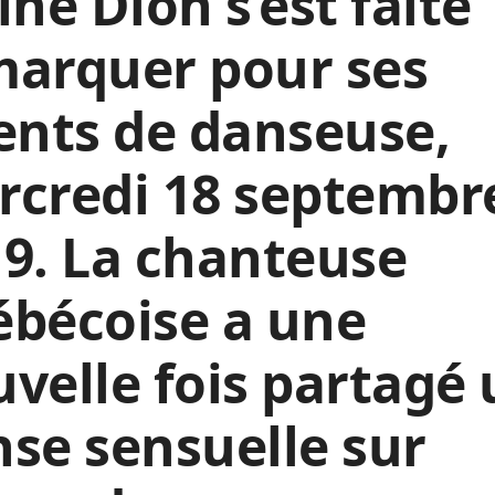
ine Dion s’est faite
marquer pour ses
ents de danseuse,
rcredi 18 septembr
9. La chanteuse
ébécoise a une
velle fois partagé
se sensuelle sur