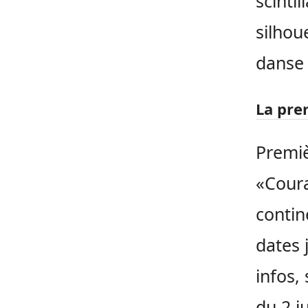
scinti
silhou
danse 
La pre
Premiè
«Coura
contin
dates 
infos,
du 2 j