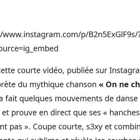
://www.instagram.com/p/B2n5ExGlF9s/
ource=ig_embed
ette courte vidéo, publiée sur Instagr
rprète du mythique chanson
« On ne c
a fait quelques mouvements de danse
 et prouve en direct que ses « hanches
t pas ». Coupe courte, s3xy et combi