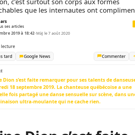
on, c’est surtout son corps aux formes
chables que les internautes ont complimen
Gars
us ses articles
mbre 2019 à 18:42
•
MàJ le 7 août 2020
 lecture
us tard
Google News
Commenter
RE
e Dion s’est faite remarquer pour ses talents de danseus
edi 18 septembre 2019. La chanteuse québécoise a une
lle fois partagé une danse sensuelle sur scène, dans un
naison ultra-moulante qui ne cache rien.