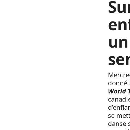
Su
en
un
se
Mercre
donné 
World 
canadi
d’enfla
se mett
danse s