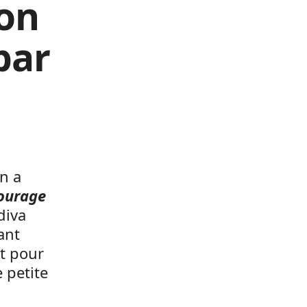
ion
par
n a
ourage
diva
ant
t pour
 petite