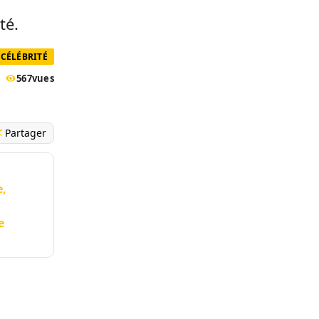
té.
CÉLÉBRITÉ
567
vues
Partager
e,
e