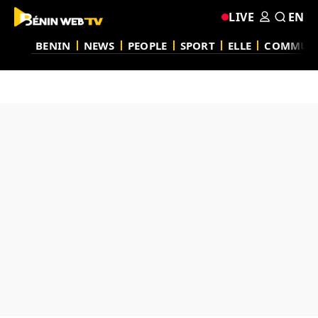
LIVE
EN
BENIN
NEWS
PEOPLE
SPORT
ELLE
COMMUN