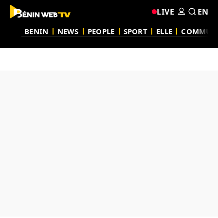
LIVE
EN
BENIN
NEWS
PEOPLE
SPORT
ELLE
COMMUN