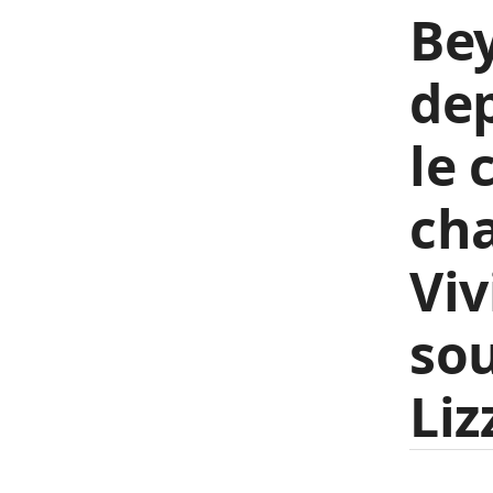
Bey
dep
le 
ch
Viv
so
Liz