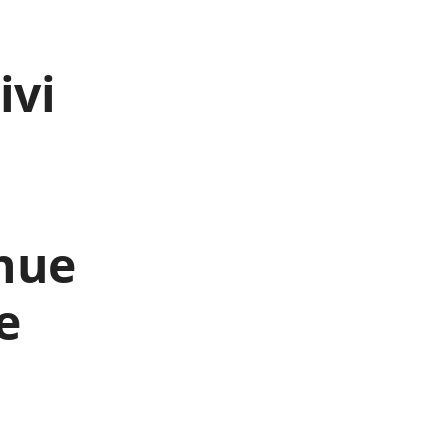
ivi
nnue
e