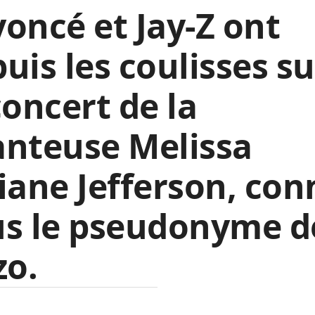
oncé et Jay-Z ont
uis les coulisses su
concert de la
anteuse Melissa
iane Jefferson, co
us le pseudonyme d
zo.