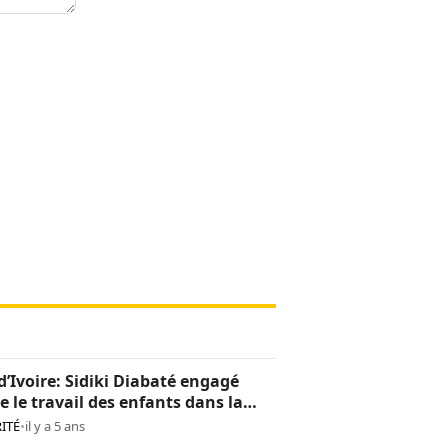
d’Ivoire: Sidiki Diabaté engagé
e le travail des enfants dans la
oculture
ITÉ
•
il y a 5 ans