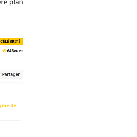
ère plan
e
CÉLÉBRITÉ
648
vues
Partager
nyme de