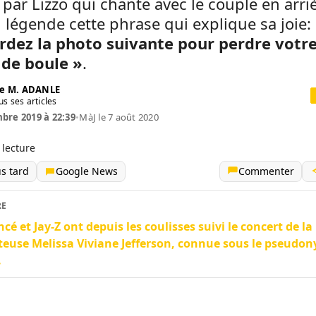
 par Lizzo qui chante avec le couple en arri
 légende cette phrase qui explique sa joie:
rdez la photo suivante pour perdre votr
 de boule »
.
e M. ADANLE
us ses articles
bre 2019 à 22:39
•
MàJ le 7 août 2020
 lecture
us tard
Google News
Commenter
RE
cé et Jay-Z ont depuis les coulisses suivi le concert de la
euse Melissa Viviane Jefferson, connue sous le pseudo
.