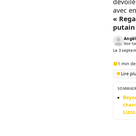
dévoilé
avec en
« Rega
putain
Angèl
Voir to
Le 3 septem
1 min de
Lire pl
SOMMAI
Beyon
chant
Lizzo