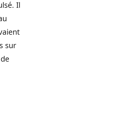
lsé. Il
au
vaient
s sur
 de