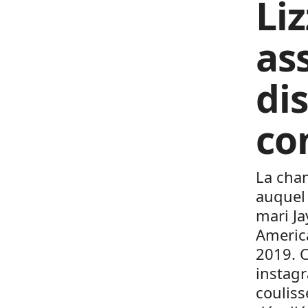
Li
as
di
co
La chan
auquel 
mari Ja
America
2019. C
instagr
couliss