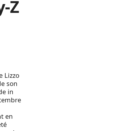
y-Z
e Lizzo
de son
de in
ptembre
nt en
été