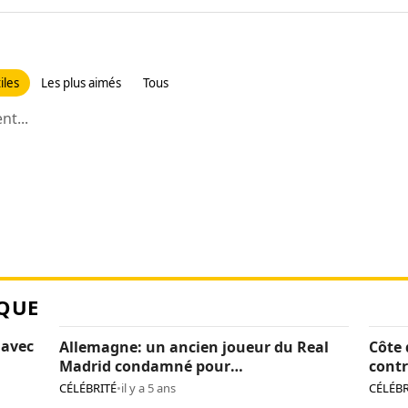
iles
Les plus aimés
Tous
t...
QUE
 avec
Allemagne: un ancien joueur du Real
Côte 
Madrid condamné pour
contr
pédopornographie
caca
CÉLÉBRITÉ
•
il y a 5 ans
CÉLÉBR