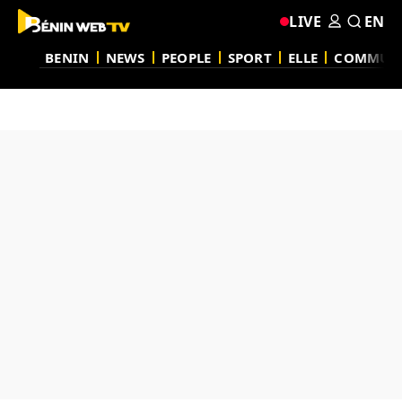
LIVE
EN
BENIN
NEWS
PEOPLE
SPORT
ELLE
COMMUN