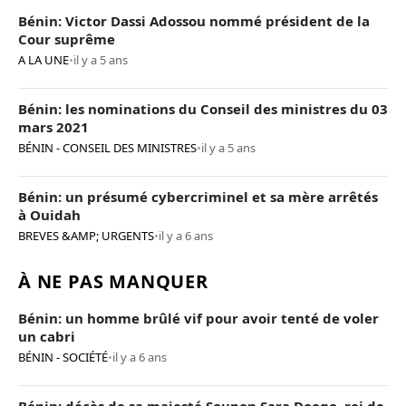
Bénin: Victor Dassi Adossou nommé président de la
Cour suprême
A LA UNE
•
il y a 5 ans
Bénin: les nominations du Conseil des ministres du 03
mars 2021
BÉNIN - CONSEIL DES MINISTRES
•
il y a 5 ans
Bénin: un présumé cybercriminel et sa mère arrêtés
à Ouidah
BREVES &AMP; URGENTS
•
il y a 6 ans
À NE PAS MANQUER
Bénin: un homme brûlé vif pour avoir tenté de voler
un cabri
BÉNIN - SOCIÉTÉ
•
il y a 6 ans