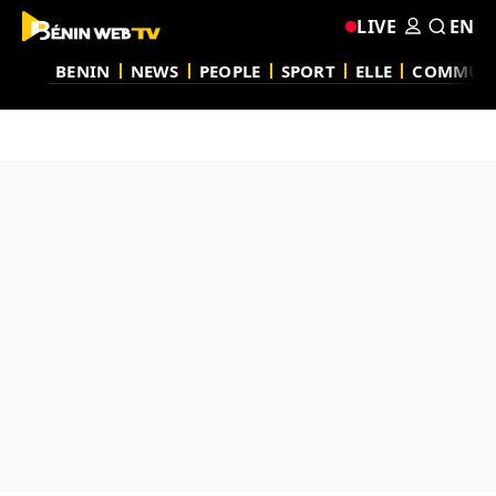
LIVE
EN
BENIN
NEWS
PEOPLE
SPORT
ELLE
COMMUN