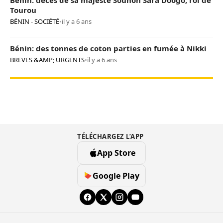
Bénin: décès de sa majesté Sounon Sara Doogo, roi de
Tourou
BÉNIN - SOCIÉTÉ
•
il y a 6 ans
Bénin: des tonnes de coton parties en fumée à Nikki
BREVES &AMP; URGENTS
•
il y a 6 ans
TÉLÉCHARGEZ L’APP
App Store
Google Play