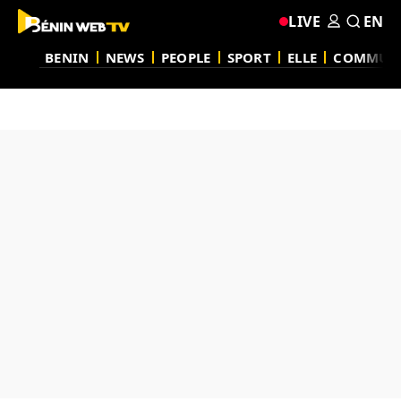
LIVE
EN
BENIN
NEWS
PEOPLE
SPORT
ELLE
COMMUN