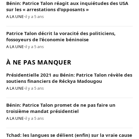
Bénin: Patrice Talon réagit aux inquiétudes des USA
sur les « arrestations d’opposants »
A LA UNE
•
il y a 5 ans
Patrice Talon décrit la voracité des politiciens,
fossoyeurs de l’économie béninoise
A LA UNE
•
il y a 5 ans
À NE PAS MANQUER
Présidentielle 2021 au Bénin: Patrice Talon révèle des
soutiens financiers de Réckya Madougou
A LA UNE
•
il y a 5 ans
Bénin: Patrice Talon promet de ne pas faire un
troisième mandat présidentiel
A LA UNE
•
il y a 5 ans
Tchad: les langues se délient (enfin) sur la vraie cause