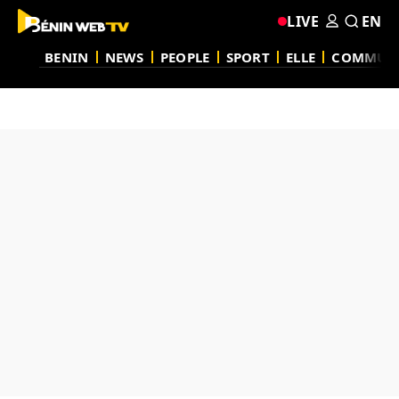
LIVE
EN
BENIN
NEWS
PEOPLE
SPORT
ELLE
COMMUN