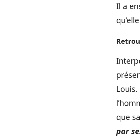
Il a e
qu’elle
Retrou
Interpe
présen
Louis.
l’homm
que sa
par se