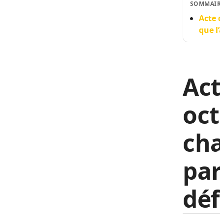
SOMMAI
Acte 
que l
Act
oct
cha
par
déf