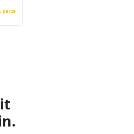
, parce
it
in.