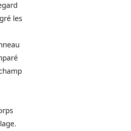
regard
gré les
onneau
emparé
e champ
orps
lage.