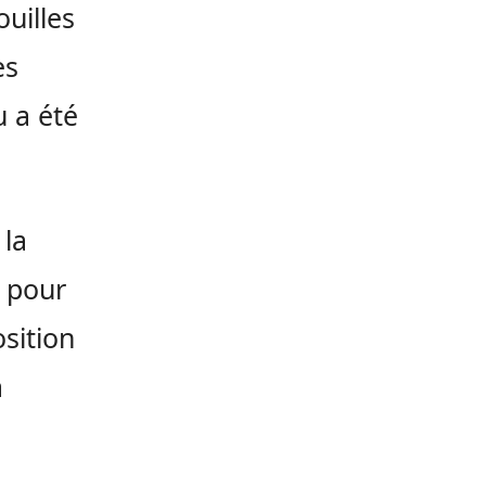
uilles
ès
u a été
 la
, pour
sition
a