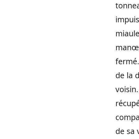
tonnea
impuis
miaule
manœu
fermé.
de la 
voisin
récupé
compag
de sa 