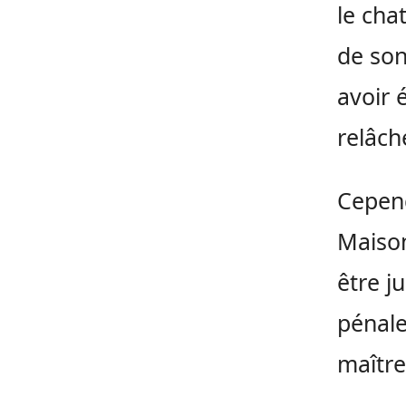
le cha
de son
avoir 
relâch
Cepend
Maison
être j
pénale
maître