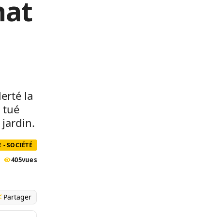
hat
erté la
 tué
 jardin.
 - SOCIÉTÉ
405
vues
Partager