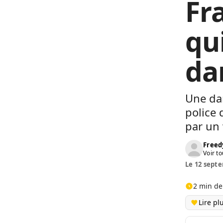
Fra
qui
da
Une dam
police 
par un 
Freed
Voir to
Le 12 septe
2 min de
Lire pl