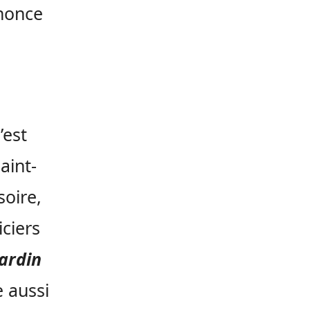
nnonce
’est
aint-
soire,
ciers
ardin
e aussi