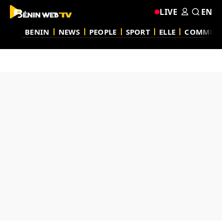
LIVE
EN
BENIN
NEWS
PEOPLE
SPORT
ELLE
COMMUN