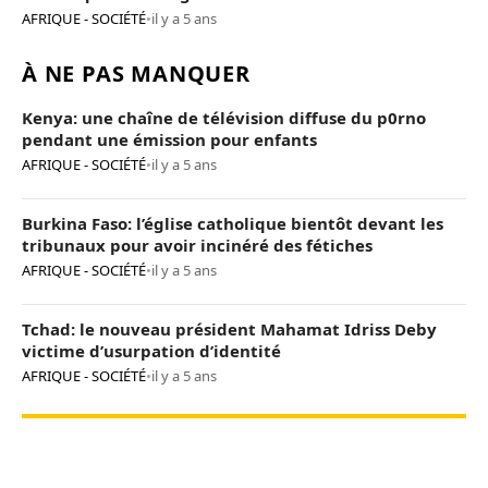
provocation de trop »
AFRIQUE - SOCIÉTÉ
•
il y a 5 ans
À NE PAS MANQUER
Kenya: une chaîne de télévision diffuse du p0rno
pendant une émission pour enfants
AFRIQUE - SOCIÉTÉ
•
il y a 5 ans
Burkina Faso: l’église catholique bientôt devant les
tribunaux pour avoir incinéré des fétiches
AFRIQUE - SOCIÉTÉ
•
il y a 5 ans
Tchad: le nouveau président Mahamat Idriss Deby
victime d’usurpation d’identité
AFRIQUE - SOCIÉTÉ
•
il y a 5 ans