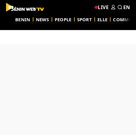
LIVE
EN
BENIN
NEWS
PEOPLE
SPORT
ELLE
COMMUN