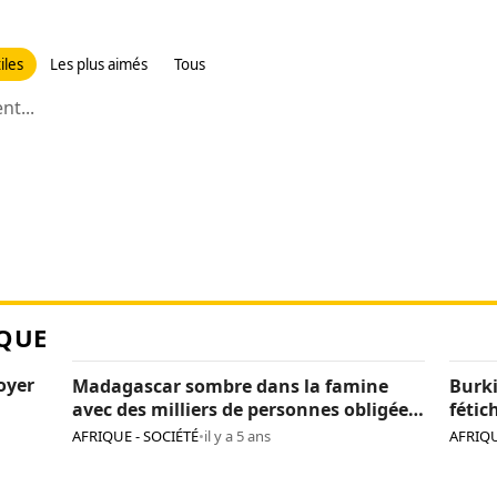
iles
Les plus aimés
Tous
t...
QUE
loyer
Madagascar sombre dans la famine
Burki
avec des milliers de personnes obligées
fétic
de manger des criquets
agres
AFRIQUE - SOCIÉTÉ
•
il y a 5 ans
AFRIQU
de tr