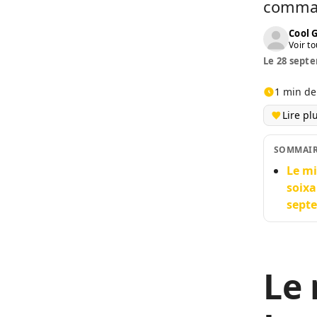
comman
Cool 
Voir to
Le 28 septe
1 min de
Lire pl
SOMMAI
Le mi
soixa
septe
Le 