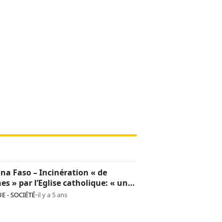
na Faso – Incinération « de
hes » par l’Eglise catholique: « une
sion culturelle et une provocation
E - SOCIÉTÉ
•
il y a 5 ans
op »