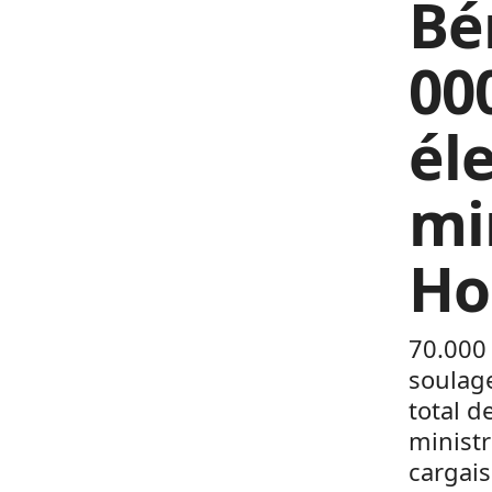
Bé
00
él
mi
Ho
70.000
soulag
total d
ministr
cargais