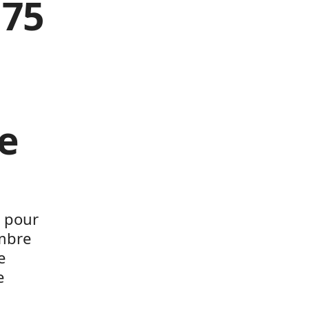
 75
e
 pour
ombre
e
e