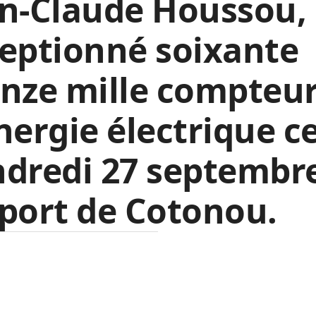
n-Claude Houssou,
eptionné soixante
nze mille compteu
nergie électrique c
ndredi 27 septembr
port de Cotonou.