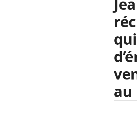
Jea
réc
qui
d’é
ve
au 