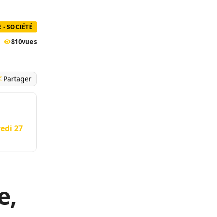
 - SOCIÉTÉ
810
vues
Partager
edi 27
e,