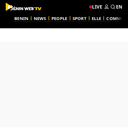
LIVE
EN
BENIN
NEWS
PEOPLE
SPORT
ELLE
COMMUN