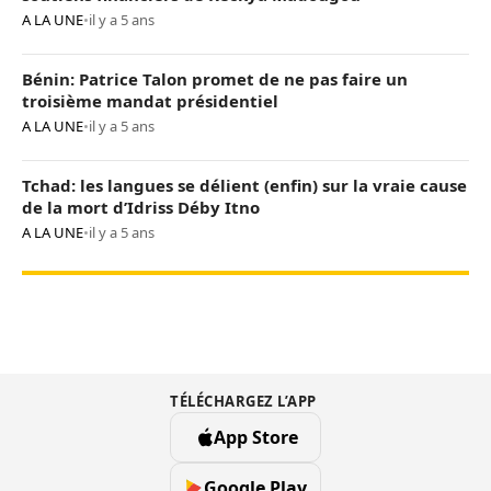
A LA UNE
•
il y a 5 ans
Bénin: Patrice Talon promet de ne pas faire un
troisième mandat présidentiel
A LA UNE
•
il y a 5 ans
Tchad: les langues se délient (enfin) sur la vraie cause
de la mort d’Idriss Déby Itno
A LA UNE
•
il y a 5 ans
TÉLÉCHARGEZ L’APP
App Store
Google Play