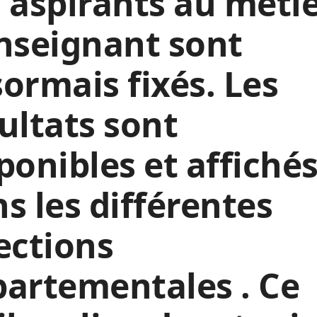
 aspirants au méti
nseignant sont
ormais fixés. Les
ultats sont
ponibles et affiché
s les différentes
ections
artementales . Ce