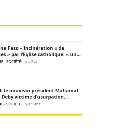
na Faso – Incinération « de
hes » par l’Eglise catholique: « une
sion culturelle et une provocation
E - SOCIÉTÉ
•
il y a 5 ans
op »
d: le nouveau président Mahamat
s Deby victime d’usurpation
ntité
E - SOCIÉTÉ
•
il y a 5 ans