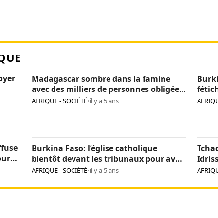
QUE
loyer
Madagascar sombre dans la famine
Burki
avec des milliers de personnes obligées
fétic
de manger des criquets
agres
AFRIQUE - SOCIÉTÉ
•
il y a 5 ans
AFRIQU
de tr
ffuse
Burkina Faso: l’église catholique
Tcha
our
bientôt devant les tribunaux pour avoir
Idris
incinéré des fétiches
d’ide
AFRIQUE - SOCIÉTÉ
•
il y a 5 ans
AFRIQU