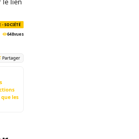
 le lien
 - SOCIÉTÉ
648
vues
Partager
s
ections
 que les