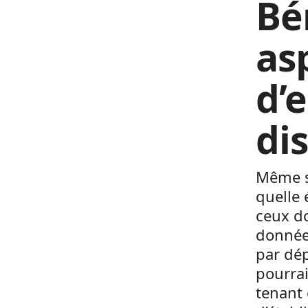
Bén
as
d’
di
Même s
quelle 
ceux do
données
par dé
pourraie
tenant