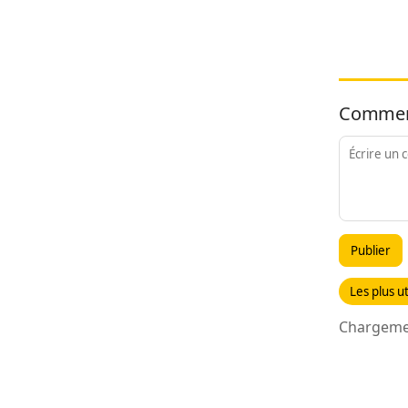
Commen
Publier
Les plus ut
Chargemen