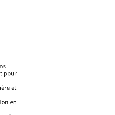
ans
nt pour
ière et
tion en