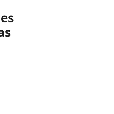
les
as