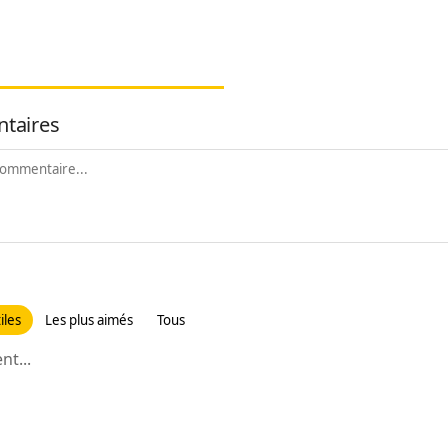
taires
iles
Les plus aimés
Tous
t...