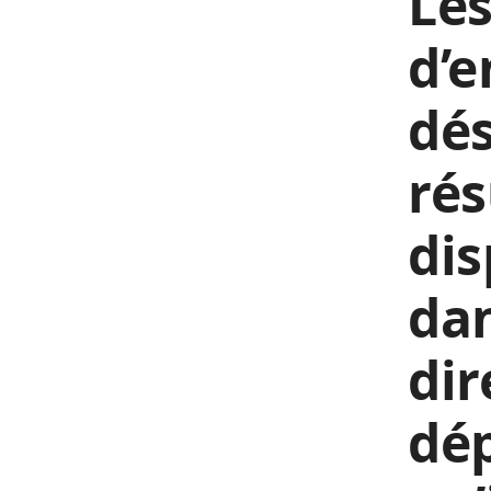
Les
d’e
dés
rés
dis
dan
dir
dép