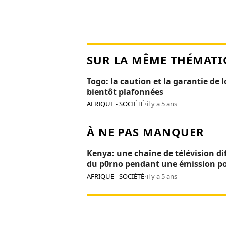
SUR LA MÊME THÉMATI
Togo: la caution et la garantie de 
bientôt plafonnées
AFRIQUE - SOCIÉTÉ
•
il y a 5 ans
À NE PAS MANQUER
Kenya: une chaîne de télévision di
du p0rno pendant une émission p
enfants
AFRIQUE - SOCIÉTÉ
•
il y a 5 ans