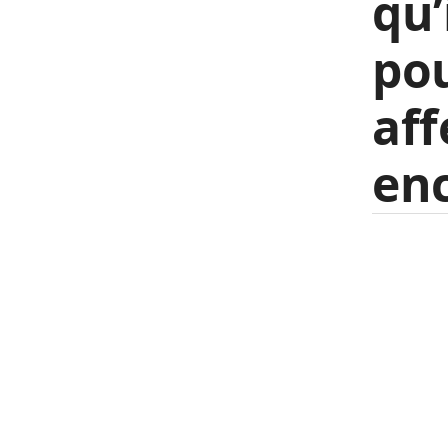
qu’
pou
aff
enc