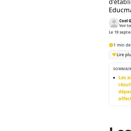
d’établ
Educma
Cool 
Voir to
Le 19 septe
1 min de
Lire pl
SOMMAI
Les a
résul
dépar
affec