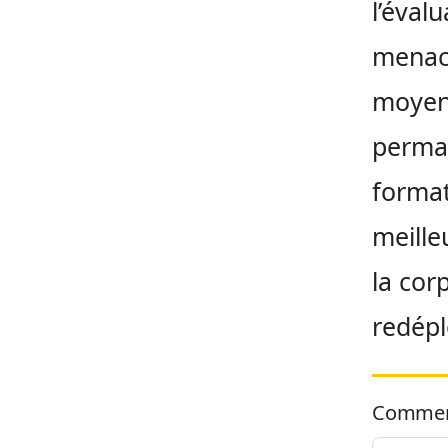
l’éval
menace
moyen
perman
format
meille
la cor
redépl
Commen