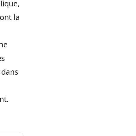
lique,
ont la
une
es
 dans
nt.