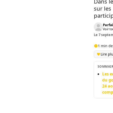
Dans le
sur les
partici
Parfai
Voir to
Le 7 septem
1 min de
Lire pl
SOMMAI
Les e
du go
24 ao
comp