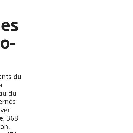
les
o-
ants du
a
eau du
ernés
uver
e, 368
ion.