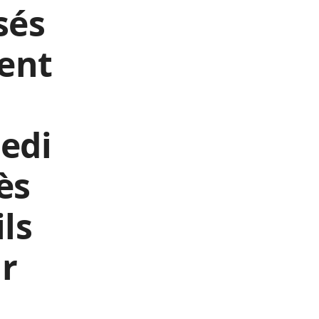
sés
ent
edi
ès
ils
ur