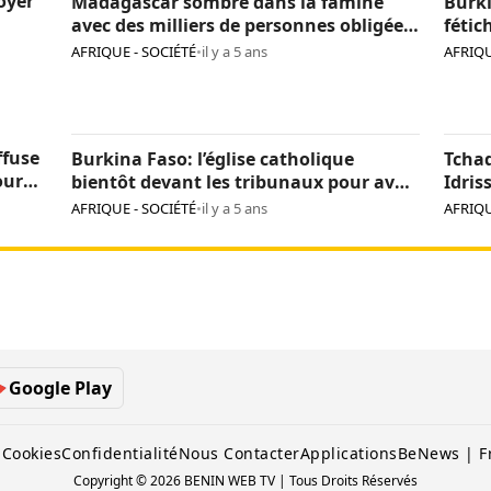
loyer
Madagascar sombre dans la famine
Burki
avec des milliers de personnes obligées
fétic
de manger des criquets
agres
AFRIQUE - SOCIÉTÉ
•
il y a 5 ans
AFRIQU
de tr
ffuse
Burkina Faso: l’église catholique
Tcha
our
bientôt devant les tribunaux pour avoir
Idris
incinéré des fétiches
d’ide
AFRIQUE - SOCIÉTÉ
•
il y a 5 ans
AFRIQU
Google Play
 Cookies
Confidentialité
Nous Contacter
Applications
BeNews | F
Copyright © 2026 BENIN WEB TV | Tous Droits Réservés