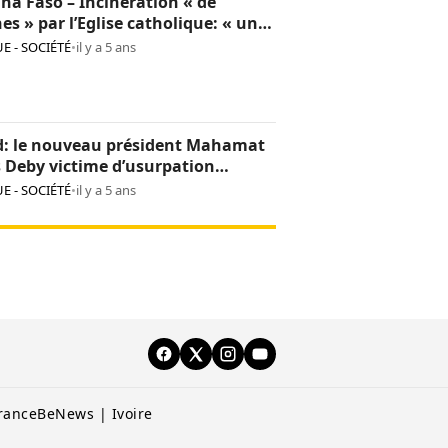
na Faso – Incinération « de
hes » par l’Eglise catholique: « une
sion culturelle et une provocation
E - SOCIÉTÉ
•
il y a 5 ans
op »
d: le nouveau président Mahamat
s Deby victime d’usurpation
ntité
E - SOCIÉTÉ
•
il y a 5 ans
rance
BeNews | Ivoire