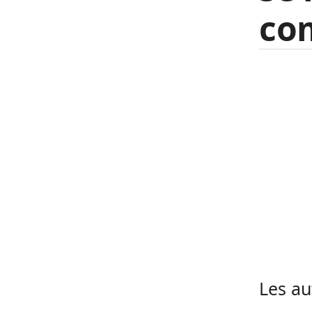
co
Les au