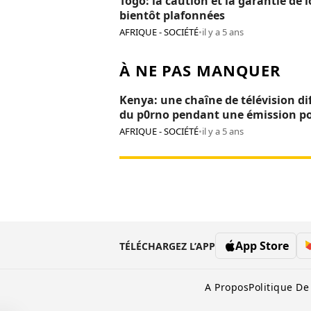
Togo: la caution et la garantie de 
bientôt plafonnées
AFRIQUE - SOCIÉTÉ
•
il y a 5 ans
À NE PAS MANQUER
Kenya: une chaîne de télévision di
du p0rno pendant une émission p
enfants
AFRIQUE - SOCIÉTÉ
•
il y a 5 ans
App Store
TÉLÉCHARGEZ L’APP
A Propos
Politique De