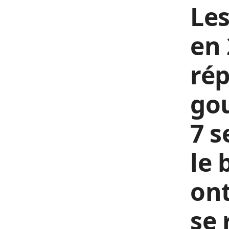
Les
en
rép
go
7 s
le 
ont
se 