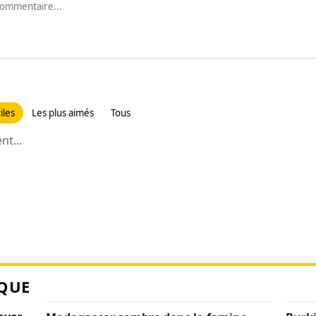
iles
Les plus aimés
Tous
t...
QUE