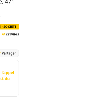
e, 471
.
 - SOCIÉTÉ
729
vues
Partager
l’appel
tt du