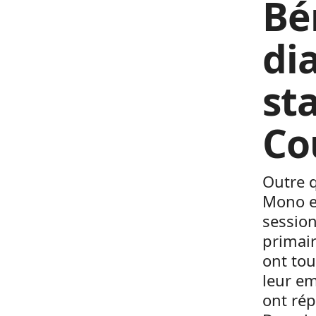
Bé
di
st
Co
Outre q
Mono e
session
primai
ont tou
leur em
ont rép