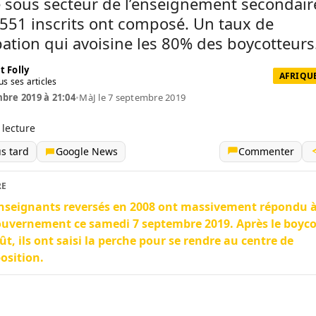
 sous secteur de l’enseignement secondair
 551 inscrits ont composé. Un taux de
pation qui avoisine les 80% des boycotteurs
t Folly
AFRIQUE
us ses articles
bre 2019 à 21:04
•
MàJ le 7 septembre 2019
 lecture
us tard
Google News
Commenter
RE
nseignants reversés en 2008 ont massivement répondu à 
uvernement ce samedi 7 septembre 2019. Après le boyco
ût, ils ont saisi la perche pour se rendre au centre de
osition.