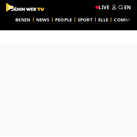
LIVE
EN
BENIN
NEWS
PEOPLE
SPORT
ELLE
COMMUN