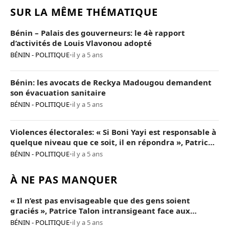
SUR LA MÊME THÉMATIQUE
Bénin – Palais des gouverneurs: le 4è rapport
d’activités de Louis Vlavonou adopté
BÉNIN - POLITIQUE
•
il y a 5 ans
Bénin: les avocats de Reckya Madougou demandent
son évacuation sanitaire
BÉNIN - POLITIQUE
•
il y a 5 ans
Violences électorales: « Si Boni Yayi est responsable à
quelque niveau que ce soit, il en répondra », Patrice
Talon
BÉNIN - POLITIQUE
•
il y a 5 ans
À NE PAS MANQUER
« Il n’est pas envisageable que des gens soient
graciés », Patrice Talon intransigeant face aux
« opposants terroristes »
BÉNIN - POLITIQUE
•
il y a 5 ans