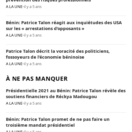
A LA UNE
•
il y a 5 ans
Bénin: Patrice Talon réagit aux inquiétudes des USA
sur les « arrestations d’opposants »
A LA UNE
•
il y a 5 ans
Patrice Talon décrit la voracité des politiciens,
fossoyeurs de l’économie béninoise
A LA UNE
•
il y a 5 ans
À NE PAS MANQUER
Présidentielle 2021 au Bénin: Patrice Talon révèle des
soutiens financiers de Réckya Madougou
A LA UNE
•
il y a 5 ans
Bénin: Patrice Talon promet de ne pas faire un
troisième mandat présidentiel
A LA UNE
•
il y a 5 ans