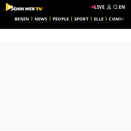
LIVE
EN
BENIN
NEWS
PEOPLE
SPORT
ELLE
COMMUN