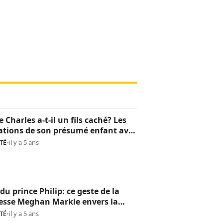
e Charles a-t-il un fils caché? Les
ations de son présumé enfant avec
lla
TÉ
•
il y a 5 ans
du prince Philip: ce geste de la
esse Meghan Markle envers la
 Elizabeth II
TÉ
•
il y a 5 ans