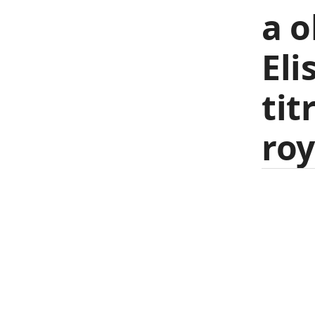
a o
Eli
tit
roy