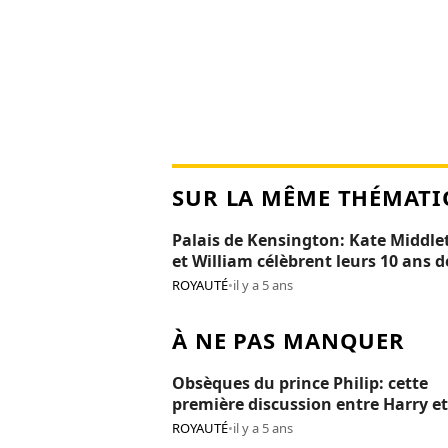
SUR LA MÊME THÉMATI
Palais de Kensington: Kate Middle
et William célèbrent leurs 10 ans d
mariage (photos)
ROYAUTÉ
•
il y a 5 ans
À NE PAS MANQUER
Obsèques du prince Philip: cette
première discussion entre Harry et
Wiliam depuis le Megxit
ROYAUTÉ
•
il y a 5 ans