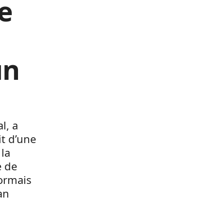
e
un
l, a
it d’une
 la
e de
ormais
an