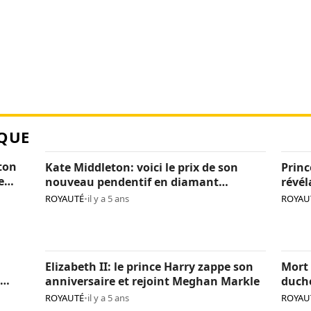
QUE
ton
Kate Middleton: voici le prix de son
Princ
e
nouveau pendentif en diamant
révél
(photos)
Cami
ROYAUTÉ
•
il y a 5 ans
ROYAU
Elizabeth II: le prince Harry zappe son
Mort 
anniversaire et rejoint Meghan Markle
duch
Reine
ROYAUTÉ
•
il y a 5 ans
ROYAU