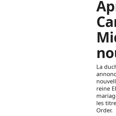
Ap
Ca
Mi
no
La duch
annoncé
nouvell
reine E
mariag
les tit
Order.