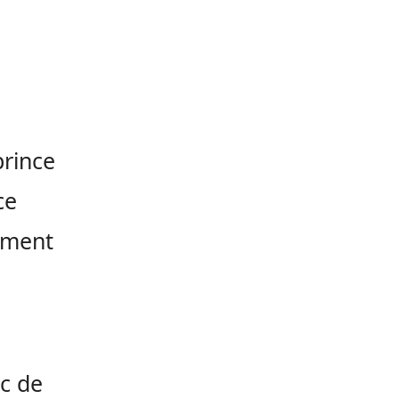
prince
ce
ement
uc de