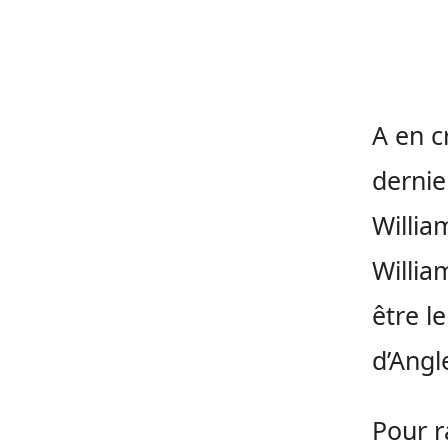
A en c
dernie
Willia
Willia
être l
d’Angl
Pour r