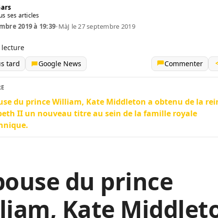
Gars
us ses articles
mbre 2019 à 19:39
•
MàJ le 27 septembre 2019
 lecture
us tard
Google News
Commenter
RE
use du prince William, Kate Middleton a obtenu de la rei
beth II un nouveau titre au sein de la famille royale
nnique.
pouse du prince
liam, Kate Middlet