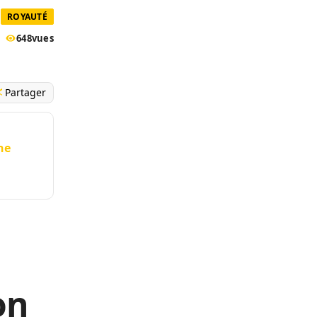
ROYAUTÉ
648
vues
Partager
ne
on