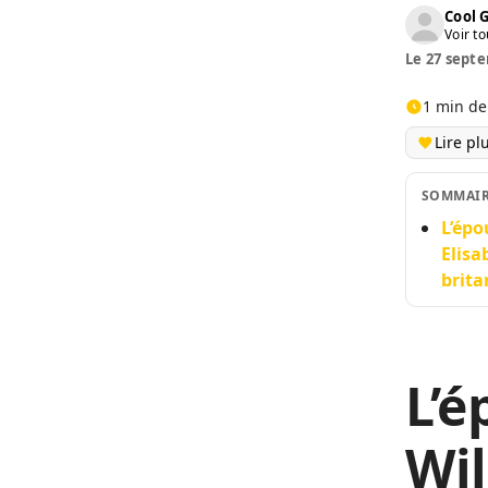
Cool 
Voir to
Le 27 septe
1 min de
Lire pl
SOMMAI
L’épo
Elisa
brita
L’é
Wil