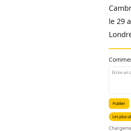
Cambri
le 29 
Londr
Commen
Publier
Les plus ut
Chargemen