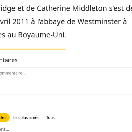
dge et de Catherine Middleton s’est d
avril 2011 à l’abbaye de Westminster à
es au Royaume-Uni.
taires
iles
Les plus aimés
Tous
t...