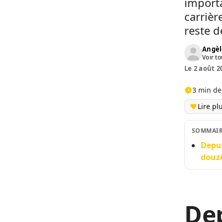
importa
carrièr
reste d
Angèl
Voir to
Le 2 août 2
3 min de
Lire pl
SOMMAI
Depui
douze
Dep