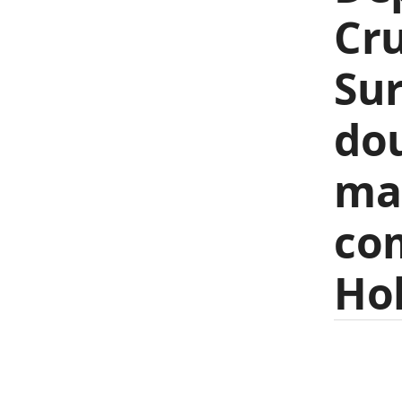
Cru
Sur
dou
mar
co
Ho