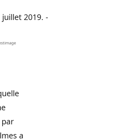
Bestimage
quelle
ne
 par
olmes a