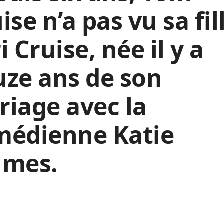
ise n’a pas vu sa fil
i Cruise, née il y a
ze ans de son
iage avec la
médienne Katie
lmes.