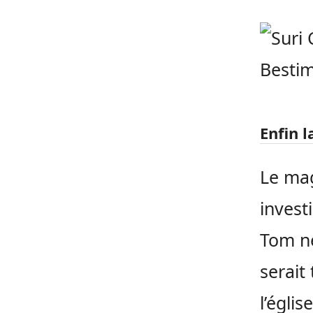
Enfin l
Le mag
invest
Tom ne 
serait
l’égli