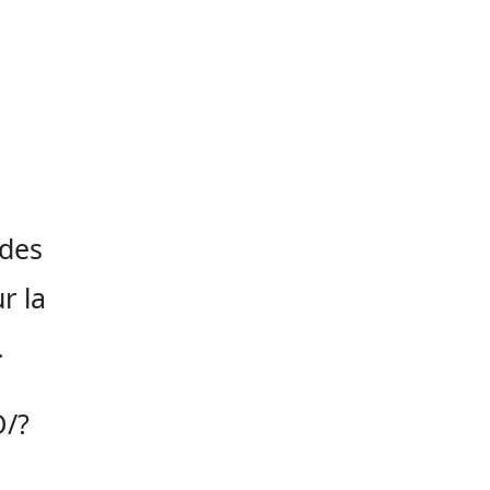
 des
r la
.
O/?