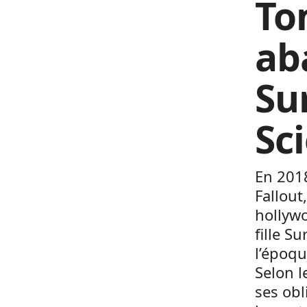
To
ab
Su
Sc
En 2018
Fallout
hollyw
fille S
l’époqu
Selon l
ses obl