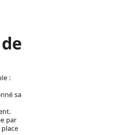
 de
le :
onné sa
ent.
ée par
a place