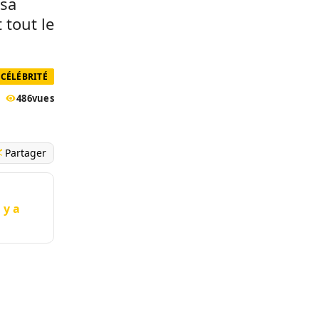
 sa
 tout le
CÉLÉBRITÉ
486
vues
Partager
 y a