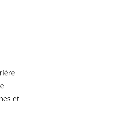
rière
de
mes et