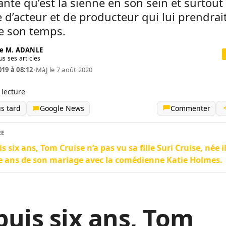
nte qu’est la sienne en son sein et surtout
e d’acteur et de producteur qui lui prendrait
e son temps.
e M. ADANLE
us ses articles
019 à 08:12
•
MàJ le 7 août 2020
 lecture
us tard
Google News
Commenter
RE
s six ans, Tom Cruise n’a pas vu sa fille Suri Cruise, née il
 ans de son mariage avec la comédienne Katie Holmes.
uis six ans, Tom