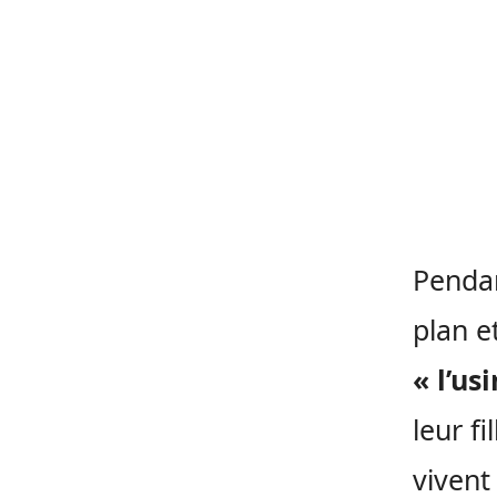
Pendan
plan e
« l’us
leur fi
vivent