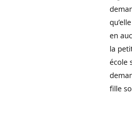
demand
qu’ell
en auc
la pet
école 
demand
fille s