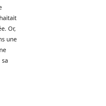
e
aitait
e. Or,
ans une
 ne
 sa