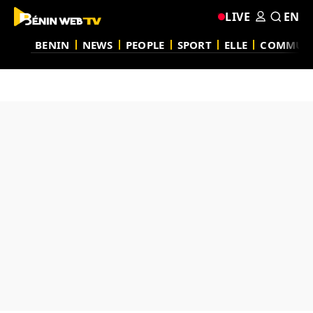
LIVE
EN
BENIN
NEWS
PEOPLE
SPORT
ELLE
COMMUN