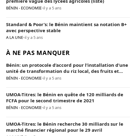
première vague des lycées agricoles (liste)
BÉNIN - ECONOMIE
•
il y a 5 ans
Standard & Poor’s: le Bénin maintient sa notation B+
avec perspective stable
A LA UNE
•
il y a 5 ans
À NE PAS MANQUER
Bénin: un protocole d’accord pour l’installation d’une
unité de transformation du riz local, des fruits et
légumes
BÉNIN - ECONOMIE
•
il y a 5 ans
UMOA-Titres: le Bénin en quête de 120 milliards de
FCFA pour le second trimestre de 2021
BÉNIN - ECONOMIE
•
il y a 5 ans
UMOA-Titres: le Bénin recherche 30 milliards sur le
marché financier régional pour le 29 avril