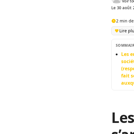
Voir to
Le 30 août 
2 min de
Lire pl
SOMMAI
Les e
socié
(resp
fait 
auxqu
Les