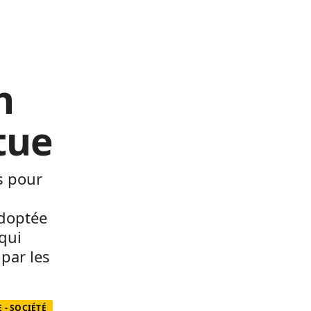
n
tue
s pour
adoptée
qui
 par les
 - SOCIÉTÉ