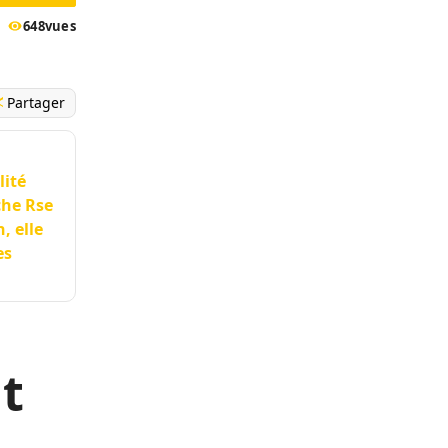
648
vues
Partager
lité
che Rse
, elle
es
nt