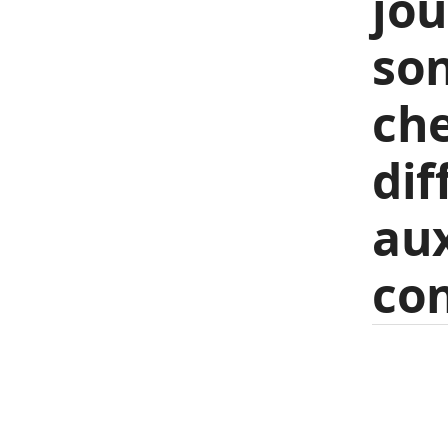
jou
so
che
dif
aux
con