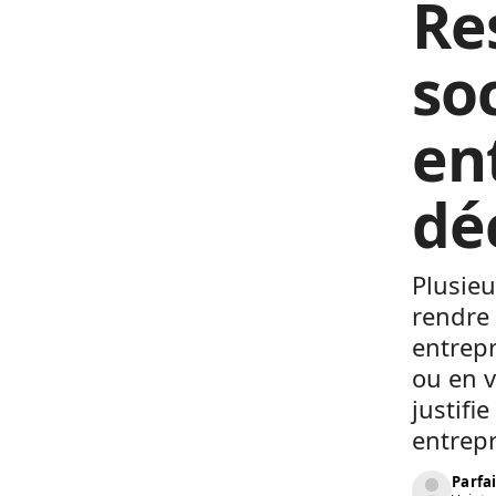
Re
so
en
dé
Plusieu
rendre 
entrepr
ou en v
justifi
entrepr
Parfai