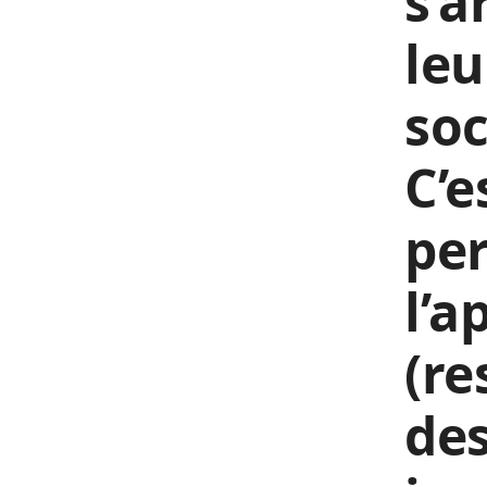
s’
leu
soc
C’e
per
l’a
(re
des