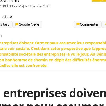
us ses articles
2019 à 13:22
•
MàJ le 18 janvier 2021
 lecture
us tard
Google News
Commenter
RE
ntreprises doivent s’armer pour assumer leur responsabi
tale voir sociale. C’est dans cette perspective que l’appro
onsabilité sociétale des entreprises) a vu le jour. Au Bénin
son bonhomme de chemin en dépit des difficultés énorm
elles elle est confrontée.
 entreprises doive