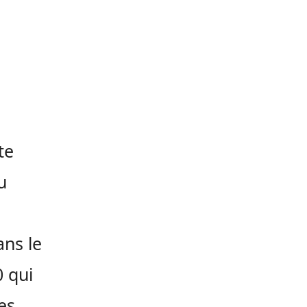
te
u
ans le
0 qui
es