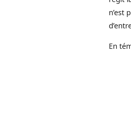
n’est 
d’entr
En tém