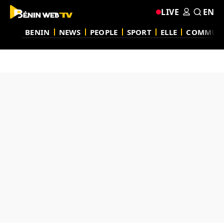
LIVE
EN
BENIN
NEWS
PEOPLE
SPORT
ELLE
COMMUN