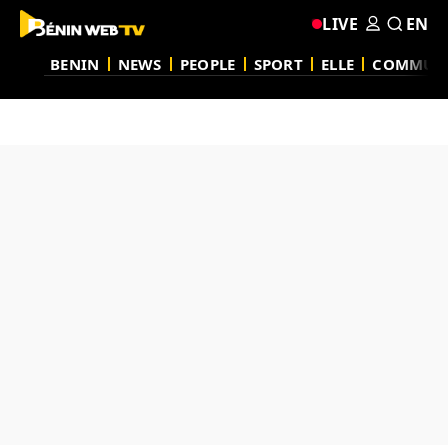
LIVE
EN
BENIN
NEWS
PEOPLE
SPORT
ELLE
COMMUN