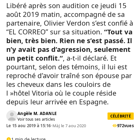
Libéré après son audition ce jeudi 15
août 2019 matin, accompagné de sa
partenaire, Olivier Verdon s’est confié à
“EL CORREO” sur sa situation.
“Tout va
bien, très bien. Rien ne s’est passé. Il
n’y avait pas d’agression, seulement
un petit conflit.“
, a-t-il déclaré. Et
pourtant, selon des témoins, il lui est
reproché d’avoir traîné son épouse par
les cheveux dans les couloirs de
l »hôtel Vitoria où le couple réside
depuis leur arrivée en Espagne.
Angèle M. ADANLE
CÉLÉBRITÉ
Voir tous ses articles
Le 15 aou 2019 à 15:16
•
MàJ le 7 aou 2020
972
vues
1 min de lecture