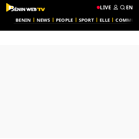
LIVE
EN
BENIN
NEWS
PEOPLE
SPORT
ELLE
COMMUN