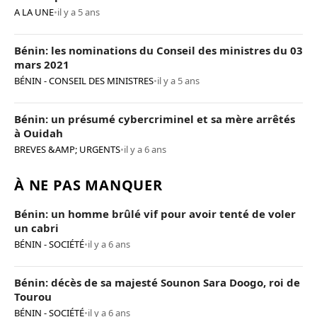
A LA UNE
•
il y a 5 ans
Bénin: les nominations du Conseil des ministres du 03
mars 2021
BÉNIN - CONSEIL DES MINISTRES
•
il y a 5 ans
Bénin: un présumé cybercriminel et sa mère arrêtés
à Ouidah
BREVES &AMP; URGENTS
•
il y a 6 ans
À NE PAS MANQUER
Bénin: un homme brûlé vif pour avoir tenté de voler
un cabri
BÉNIN - SOCIÉTÉ
•
il y a 6 ans
Bénin: décès de sa majesté Sounon Sara Doogo, roi de
Tourou
BÉNIN - SOCIÉTÉ
•
il y a 6 ans