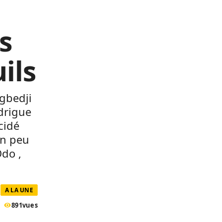
s
ils
ngbedji
odrigue
écidé
un peu
Odo ,
A LA UNE
891
vues