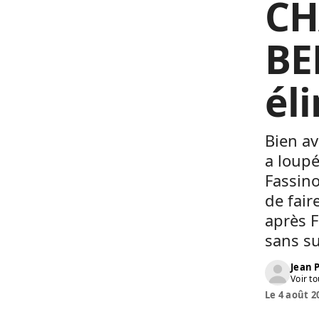
CH
BE
él
Bien av
a loupé
Fassino
de fair
après F
sans su
Jean
Voir to
Le 4 août 2