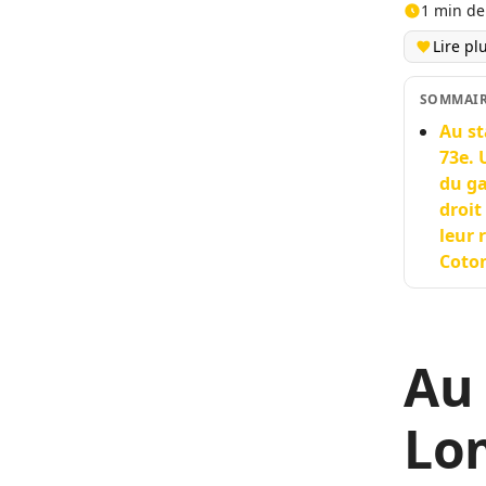
1 min de
Lire pl
SOMMAI
Au st
73e. 
du ga
droit
leur 
Coto
Au
Lom