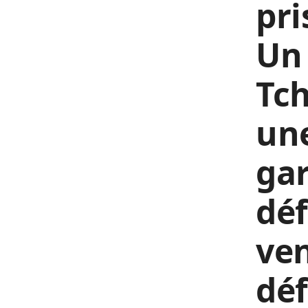
pri
Un 
Tch
une
gar
déf
ven
déf