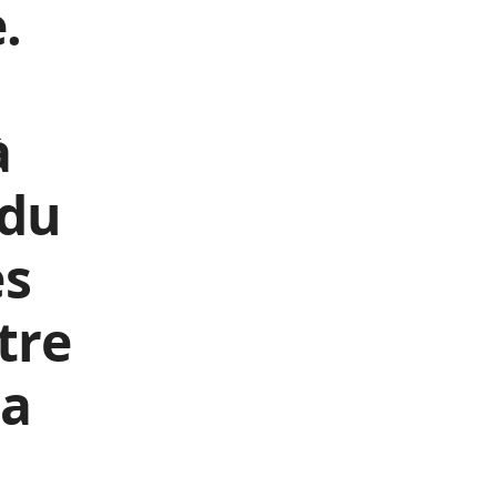
.
à
 du
es
tre
la