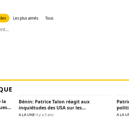
iles
Les plus aimés
Tous
t...
QUE
 la
Bénin: Patrice Talon réagit aux
Patri
ques
inquiétudes des USA sur les
polit
« arrestations d’opposants »
béni
A LA UNE
•
il y a 5 ans
A LA U