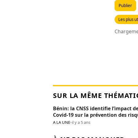
Publier
Les plus ut
Chargemen
SUR LA MÊME THÉMATI
Bénin: la CNSS identifie l’impact de
Covid-19 sur la prévention des ris
professionnels
A LA UNE
•
il y a 5 ans