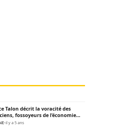
ce Talon décrit la voracité des
iciens, fossoyeurs de l’économie
noise
NE
•
il y a 5 ans