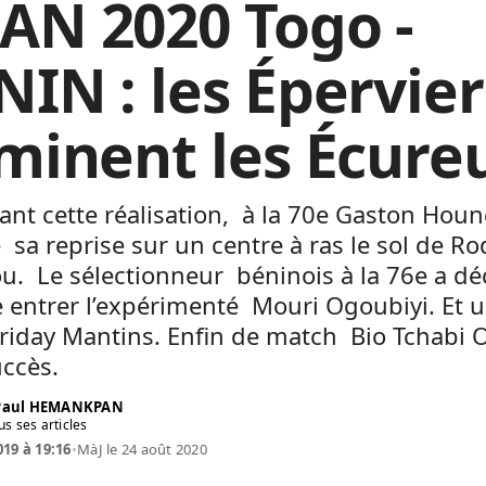
AN 2020 Togo -
NIN : les Épervier
iminent les Écureu
ant cette réalisation, à la 70e Gaston Hou
 sa reprise sur un centre à ras le sol de R
u. Le sélectionneur béninois à la 76e a d
e entrer l’expérimenté Mouri Ogoubiyi. Et 
riday Mantins. Enfin de match Bio Tchabi 
ccès.
 Paul HEMANKPAN
us ses articles
019 à 19:16
•
MàJ le 24 août 2020