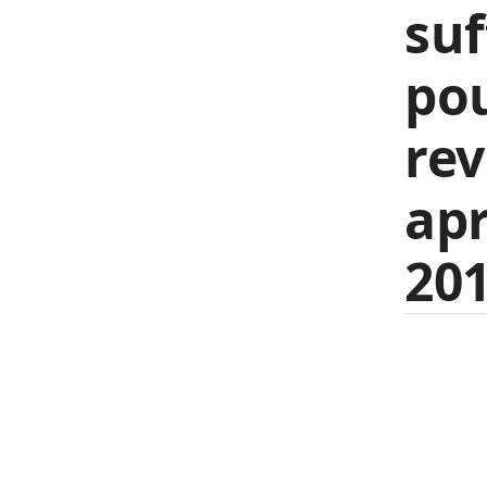
suf
pou
rev
ap
201