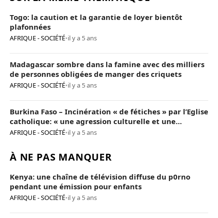
Togo: la caution et la garantie de loyer bientôt
plafonnées
AFRIQUE - SOCIÉTÉ
•
il y a 5 ans
Madagascar sombre dans la famine avec des milliers
de personnes obligées de manger des criquets
AFRIQUE - SOCIÉTÉ
•
il y a 5 ans
Burkina Faso – Incinération « de fétiches » par l’Eglise
catholique: « une agression culturelle et une
provocation de trop »
AFRIQUE - SOCIÉTÉ
•
il y a 5 ans
À NE PAS MANQUER
Kenya: une chaîne de télévision diffuse du p0rno
pendant une émission pour enfants
AFRIQUE - SOCIÉTÉ
•
il y a 5 ans