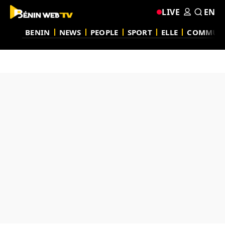
LIVE
EN
BENIN
NEWS
PEOPLE
SPORT
ELLE
COMMUN