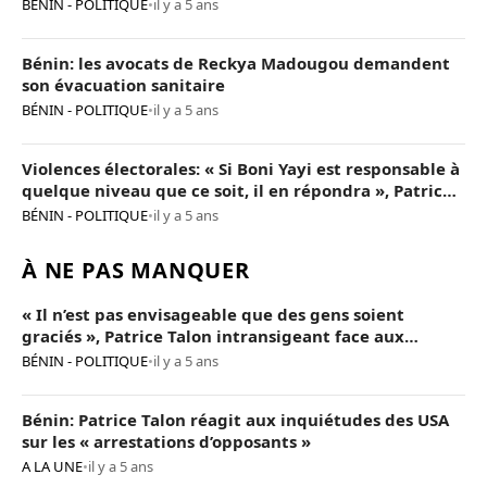
BÉNIN - POLITIQUE
•
il y a 5 ans
Bénin: les avocats de Reckya Madougou demandent
son évacuation sanitaire
BÉNIN - POLITIQUE
•
il y a 5 ans
Violences électorales: « Si Boni Yayi est responsable à
quelque niveau que ce soit, il en répondra », Patrice
Talon
BÉNIN - POLITIQUE
•
il y a 5 ans
À NE PAS MANQUER
« Il n’est pas envisageable que des gens soient
graciés », Patrice Talon intransigeant face aux
« opposants terroristes »
BÉNIN - POLITIQUE
•
il y a 5 ans
Bénin: Patrice Talon réagit aux inquiétudes des USA
sur les « arrestations d’opposants »
A LA UNE
•
il y a 5 ans