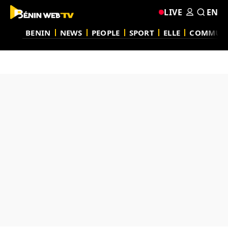
LIVE
EN
BENIN
NEWS
PEOPLE
SPORT
ELLE
COMMUN