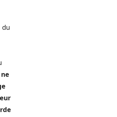
e du
u
 ne
ge
seur
arde