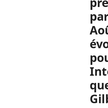
pré
par
Aoû
évo
po
Int
que
Gi