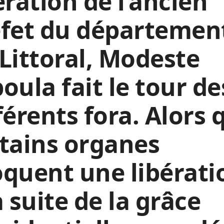
ération de l’ancien
éfet du départemen
Littoral, Modeste
oula fait le tour de
férents fora. Alors 
tains organes
quent une libérati
a suite de la grâce