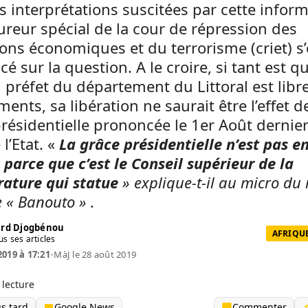
s interprétations suscitées par cette inform
ureur spécial de la cour de répression des
ions économiques et du terrorisme (criet) s’
é sur la question. A le croire, si tant est q
n préfet du département du Littoral est libr
nts, sa libération ne saurait être l’effet de
résidentielle prononcée le 1er Août dernier
 l’Etat. «
La grâce présidentielle n’est pas e
parce que c’est le Conseil supérieur de la
ature qui statue
» explique-t-il au micro du
e « Banouto » .
rd Djogbénou
AFRIQUE
us ses articles
2019 à 17:21
•
MàJ le 28 août 2019
 lecture
us tard
Google News
Commenter