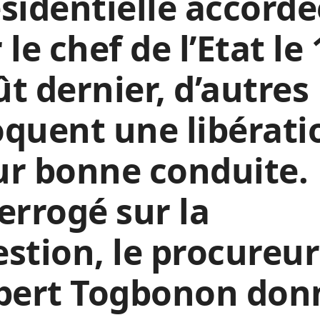
sidentielle accordé
 le chef de l’Etat le
t dernier, d’autres
quent une libérati
ur bonne conduite.
errogé sur la
stion, le procureur
lbert Togbonon don