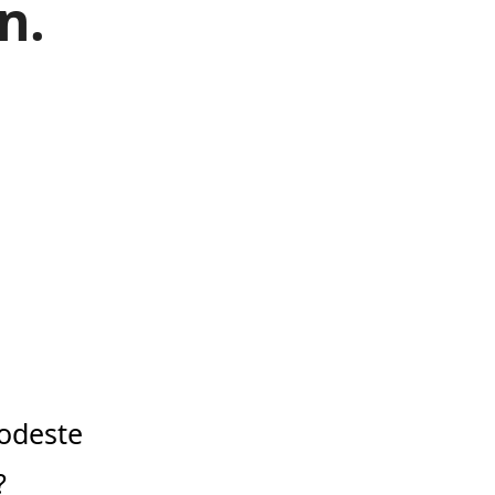
n.
odeste
?