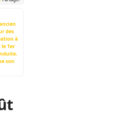
’ancien
ur des
ration à
 le 1er
nduite.
ne son
ût