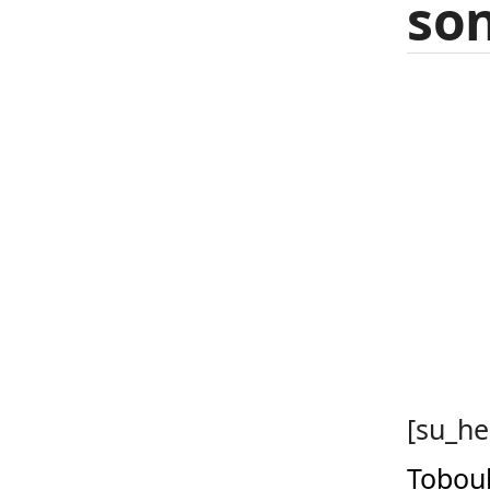
son
[su_he
Toboul