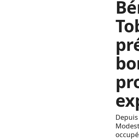
Bé
To
pr
bo
pr
ex
Depuis 
Modeste
occupé 