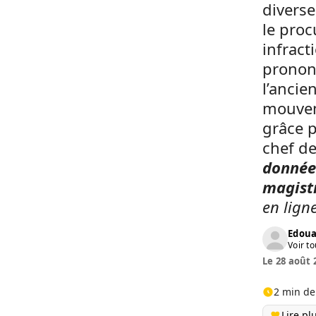
diverse
le proc
infract
prononc
l’ancie
mouveme
grâce p
chef de
donnée 
magistr
en lign
Edoua
Voir to
Le 28 août 
2 min de
Lire pl