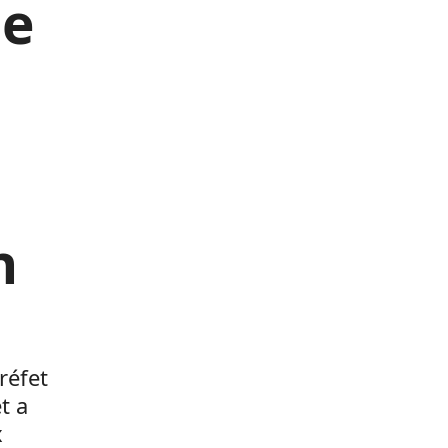
de
n
réfet
t a
x