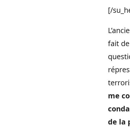
[/su_h
L’anci
fait d
questi
répres
terror
me con
condam
de la 