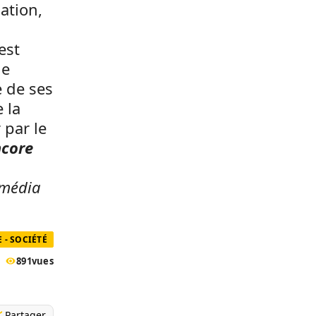
ation,
est
ue
e de ses
 la
 par le
ncore
 média
 - SOCIÉTÉ
891
vues
Partager