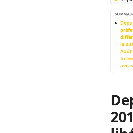
SOMMAI
Depui
préfe
diffé
la su
Août 
Inter
avis 
Dep
201