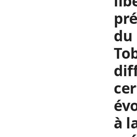
lib
pr
du 
Tob
dif
cer
évo
à l