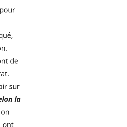
 pour
qué,
on,
ont de
tat.
oir sur
elon la
 on
n ont