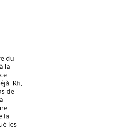
re du
à la
âce
déjà.
Rfi
,
as de
La
une
 la
ué les