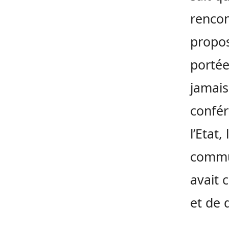
rencon
propos
portée
jamais
confér
l’Etat
commun
avait 
et de q