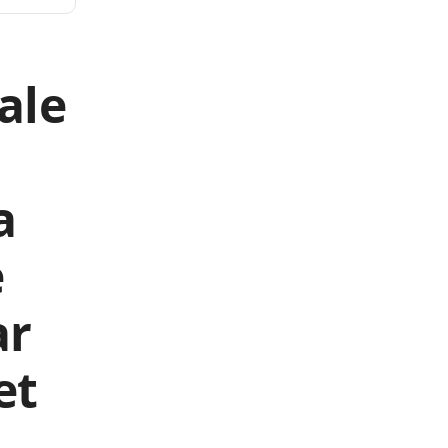
ale
a
e
ar
et