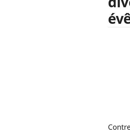
div
év
Contre