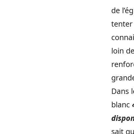
de l’é
tenter
connai
loin d
renfor
grande
Dans l
blanc
dispon
sait q