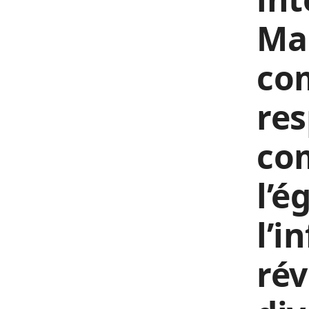
Ma
co
res
co
l’é
l’i
rév