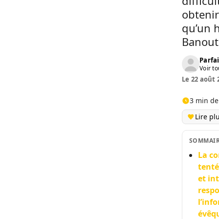
difficu
obtenir
qu’un h
Banout
Parfai
Voir to
Le 22 août 
3 min de
Lire pl
SOMMAI
La co
tenté
et i
respo
l’inf
évêq