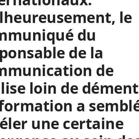
lheureusement, le
mmuniqué du
ponsable de la
mmunication de
glise loin de dément
nformation a sembl
éler une certaine