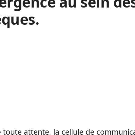
ergence au sein de
êques.
 toute attente, la cellule de communic