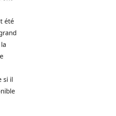
t été
 grand
 la
de
si il
onible