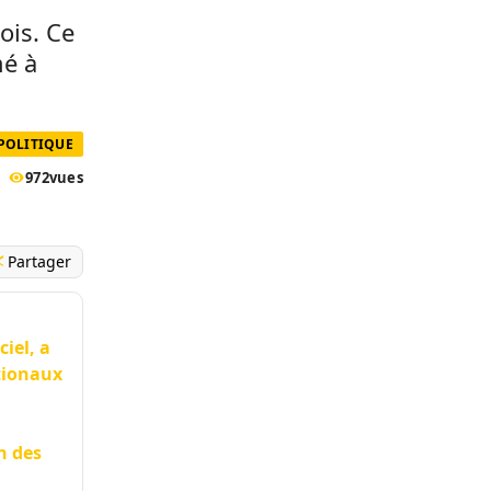
ois. Ce
mé à
 POLITIQUE
972
vues
Partager
iel, a
tionaux
n des