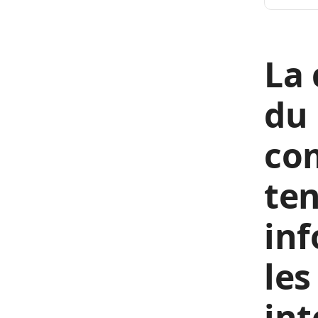
La 
du 
com
ten
inf
les
int