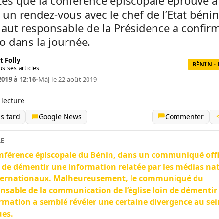
ltés que la conférence épiscopale éprouve à
 un rendez-vous avec le chef de l’Etat bénin
aut responsable de la Présidence a confir
o dans la journée.
t Folly
BÉNIN -
us ses articles
2019 à 12:16
•
MàJ le 22 août 2019
 lecture
us tard
Google News
Commenter
RE
nférence épiscopale du Bénin, dans un communiqué offic
 de démentir une information relatée par les médias na
nternationaux. Malheureusement, le communiqué du
nsable de la communication de l’église loin de démentir
ormation a semblé révéler une certaine divergence au sei
ues.