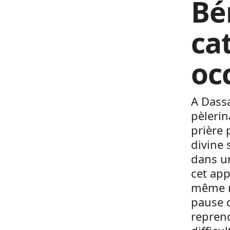
Bén
ca
oc
A Dassa
pèlerin
prière 
divine 
dans un
cet app
même r
pause d
reprend