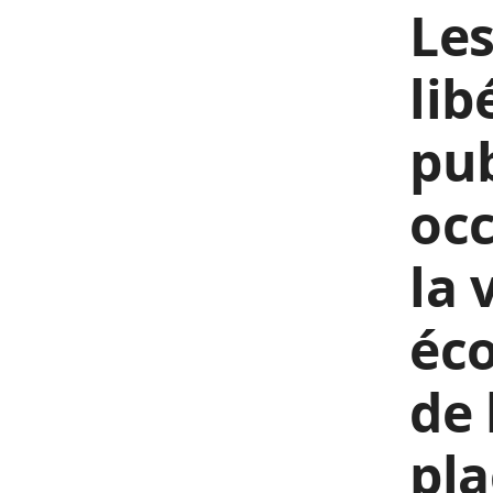
Les
lib
pub
occ
la 
éc
de 
pl