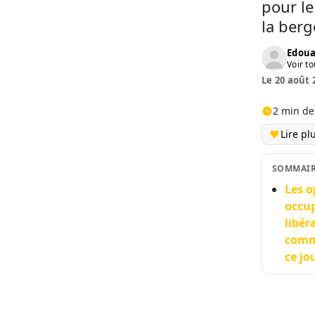
pour le
la berg
Edoua
Voir to
Le 20 août 
2 min de
Lire pl
SOMMAI
Les o
occup
libér
comme
ce jo