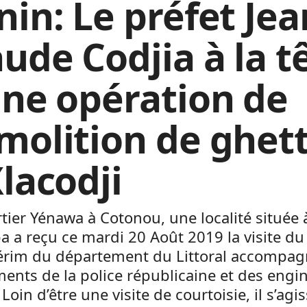
nin: Le préfet Jea
aude Codjia à la t
une opération de
molition de ghet
Xlacodji
tier Yénawa à Cotonou, une localité située 
 a reçu ce mardi 20 Août 2019 la visite du
térim du département du Littoral accompag
ments de la police républicaine et des engi
Loin d’être une visite de courtoisie, il s’agis