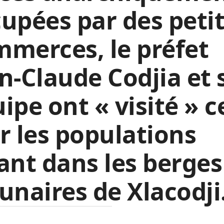
upées par des peti
merces, le préfet
n-Claude Codjia et 
ipe ont « visité » c
r les populations
ant dans les berges
unaires de Xlacodji