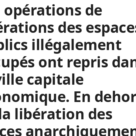
 opérations de
érations des espace
lics illégalement
upés ont repris da
ville capitale
onomique. En dehor
la libération des
aces anarchiqueme