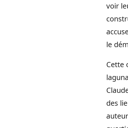
voir l
constr
accuse
le dém
Cette 
laguna
Claude
des lie
auteur