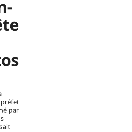
n-
ête
tos
à
 préfet
né par
ns
sait