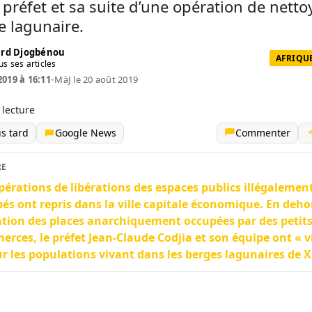
 préfet et sa suite d’une opération de nett
e lagunaire.
rd Djogbénou
AFRIQUE
us ses articles
2019 à 16:11
•
MàJ le 20 août 2019
 lecture
us tard
Google News
Commenter
RE
pérations de libérations des espaces publics illégalemen
és ont repris dans la ville capitale économique. En dehor
ation des places anarchiquement occupées par des petit
rces, le préfet Jean-Claude Codjia et son équipe ont « vi
ur les populations vivant dans les berges lagunaires de X