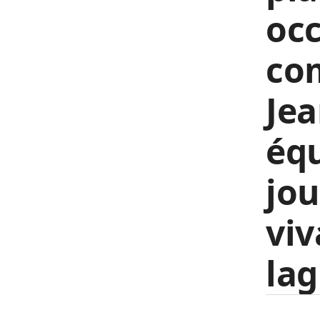
occ
com
Jea
équ
jou
viv
lag