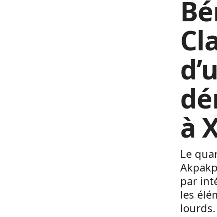
Bé
Cl
d’
dé
à 
Le quar
Akpakpa
par in
les élé
lourds. 