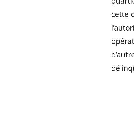
quarti
cette 
l’auto
opérat
d’autr
délinq