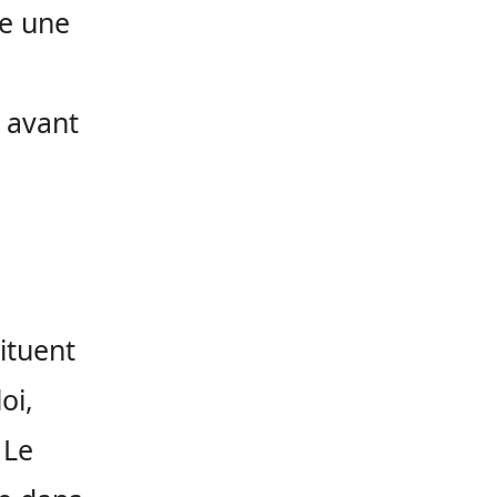
le une
u avant
ituent
oi,
 Le