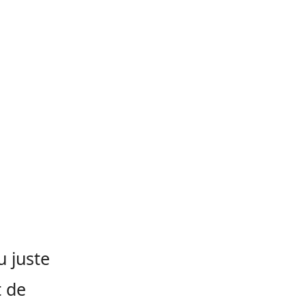
u juste
t de