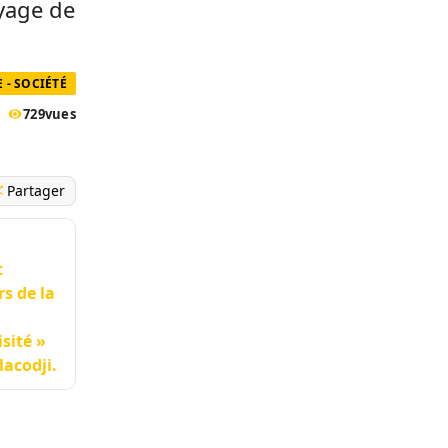
oyage de
 - SOCIÉTÉ
729
vues
Partager
t
s de la
s
sité »
lacodji.