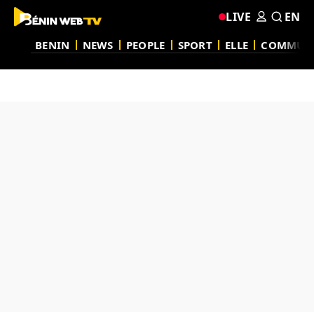
LIVE
EN
BENIN
NEWS
PEOPLE
SPORT
ELLE
COMMUN