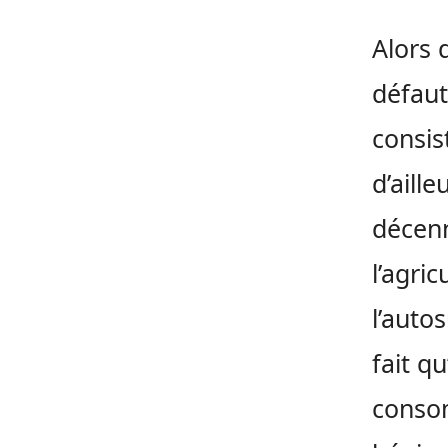
Alors 
défaut
consis
d’aille
décenn
l’agri
l’auto
fait q
conso