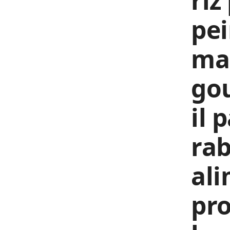
riz
pei
mar
gou
il 
rab
ali
pro