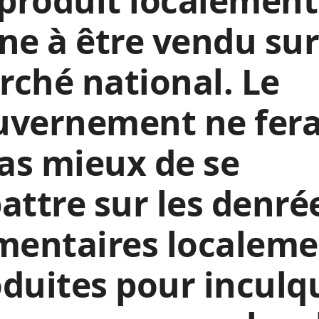
 produit localement
ne à être vendu sur
ché national. Le
vernement ne fera
pas mieux de se
attre sur les denré
mentaires localem
duites pour inculq