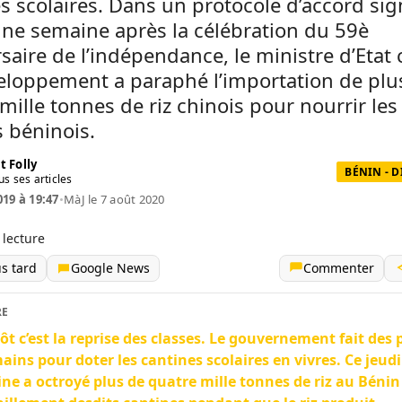
s scolaires. Dans un protocole d’accord sig
une semaine après la célébration du 59è
saire de l’indépendance, le ministre d’Etat
eloppement a paraphé l’importation de plu
mille tonnes de riz chinois pour nourrir les
s béninois.
t Folly
BÉNIN - 
us ses articles
019 à 19:47
•
MàJ le 7 août 2020
 lecture
us tard
Google News
Commenter
RE
ôt c’est la reprise des classes. Le gouvernement fait des 
ains pour doter les cantines scolaires en vivres. Ce jeudi
ine a octroyé plus de quatre mille tonnes de riz au Bénin