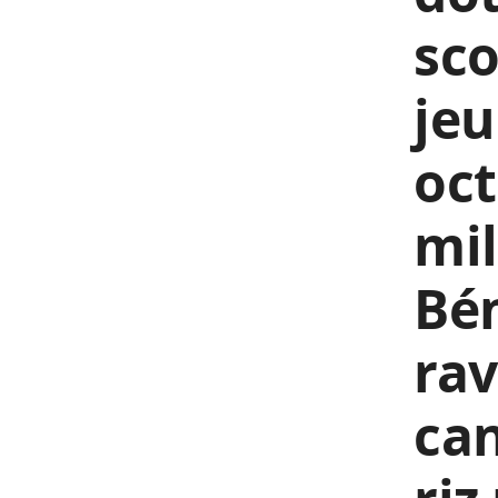
sco
jeu
oct
mil
Bén
rav
can