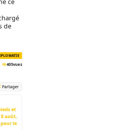
né ce
 chargé
s de
DIPLOMATIE
405
vues
Partager
pieds et
 8 août,
 pour le