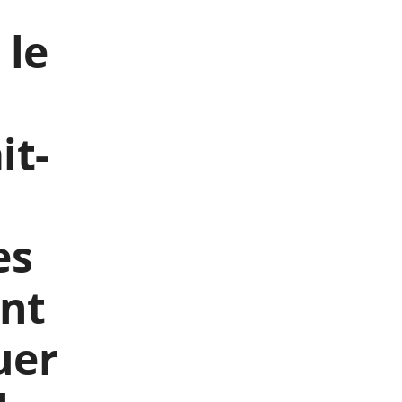
 le
it-
es
ent
uer