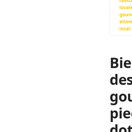
ravit
local
gouve
alime
local
Bie
des
go
pie
dot