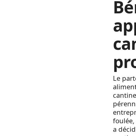
Bén
ap
ca
pr
Le part
aliment
cantine
pérenn
entrepr
foulée,
a décid