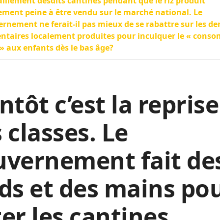
aillement desdits cantines pendant que le riz produit
ement peine à être vendu sur le marché national. Le
rnement ne ferait-il pas mieux de se rabattre sur les de
ntaires localement produites pour inculquer le « con
 » aux enfants dès le bas âge?
ntôt c’est la reprise
 classes. Le
uvernement fait de
ds et des mains po
er les cantines