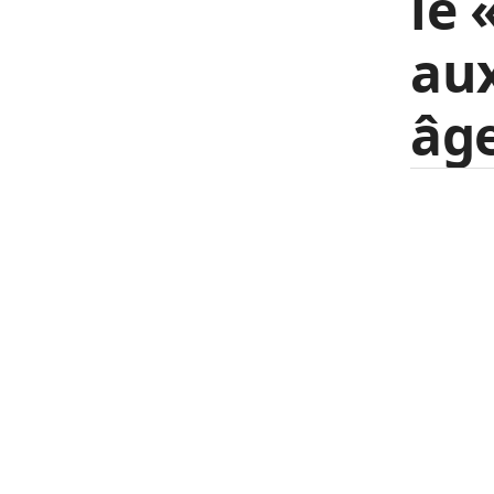
le 
aux
âg