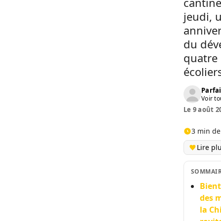
cantine
jeudi, 
anniver
du dév
quatre 
écolier
Parfai
Voir to
Le 9 août 2
3 min de
Lire pl
SOMMAI
Bient
des m
la Ch