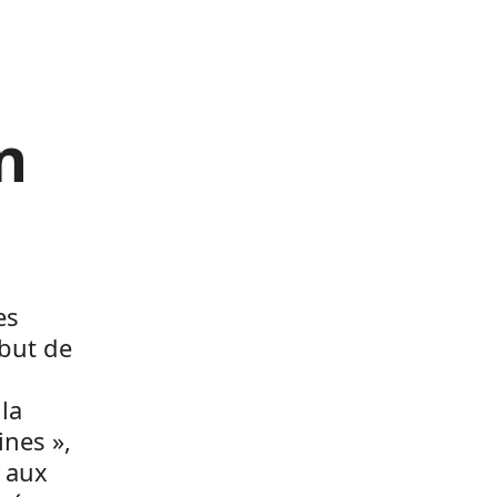
n
es
 but de
la
ines »,
e aux