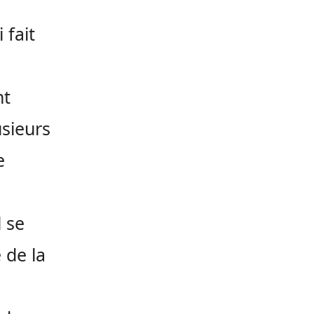
 fait
nt
usieurs
e
l se
 de la