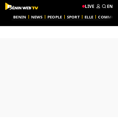
LIVE
EN
BENIN
NEWS
PEOPLE
SPORT
ELLE
COMMUN