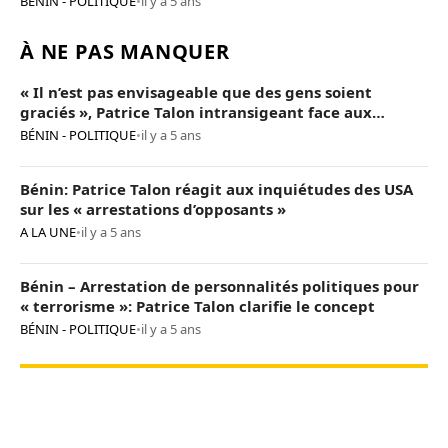
BÉNIN - POLITIQUE
•
il y a 5 ans
À NE PAS MANQUER
« Il n’est pas envisageable que des gens soient
graciés », Patrice Talon intransigeant face aux
« opposants terroristes »
BÉNIN - POLITIQUE
•
il y a 5 ans
Bénin: Patrice Talon réagit aux inquiétudes des USA
sur les « arrestations d’opposants »
A LA UNE
•
il y a 5 ans
Bénin – Arrestation de personnalités politiques pour
« terrorisme »: Patrice Talon clarifie le concept
BÉNIN - POLITIQUE
•
il y a 5 ans