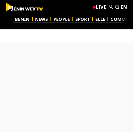
LIVE
EN
BENIN
NEWS
PEOPLE
SPORT
ELLE
COMMUN