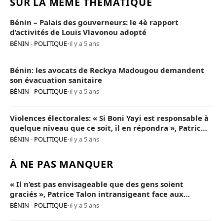
SUR LA MÊME THÉMATIQUE
Bénin – Palais des gouverneurs: le 4è rapport
d’activités de Louis Vlavonou adopté
BÉNIN - POLITIQUE
•
il y a 5 ans
Bénin: les avocats de Reckya Madougou demandent
son évacuation sanitaire
BÉNIN - POLITIQUE
•
il y a 5 ans
Violences électorales: « Si Boni Yayi est responsable à
quelque niveau que ce soit, il en répondra », Patrice
Talon
BÉNIN - POLITIQUE
•
il y a 5 ans
À NE PAS MANQUER
« Il n’est pas envisageable que des gens soient
graciés », Patrice Talon intransigeant face aux
« opposants terroristes »
BÉNIN - POLITIQUE
•
il y a 5 ans