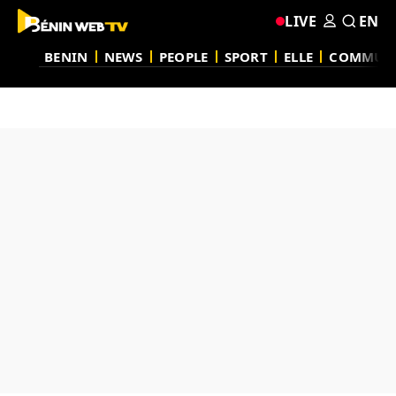
LIVE
EN
BENIN
NEWS
PEOPLE
SPORT
ELLE
COMMUN