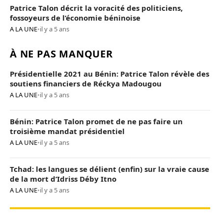
Patrice Talon décrit la voracité des politiciens,
fossoyeurs de l’économie béninoise
A LA UNE
•
il y a 5 ans
À NE PAS MANQUER
Présidentielle 2021 au Bénin: Patrice Talon révèle des
soutiens financiers de Réckya Madougou
A LA UNE
•
il y a 5 ans
Bénin: Patrice Talon promet de ne pas faire un
troisième mandat présidentiel
A LA UNE
•
il y a 5 ans
Tchad: les langues se délient (enfin) sur la vraie cause
de la mort d’Idriss Déby Itno
A LA UNE
•
il y a 5 ans