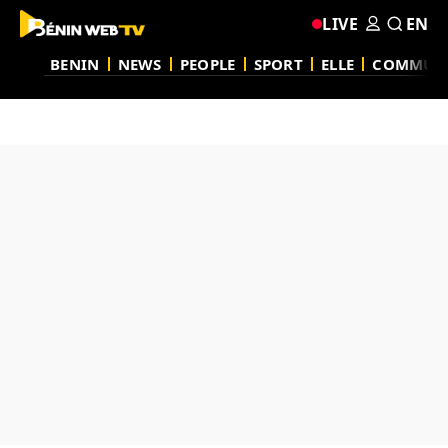
LIVE
EN
BENIN
NEWS
PEOPLE
SPORT
ELLE
COMMUN