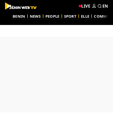
LIVE
EN
BENIN
NEWS
PEOPLE
SPORT
ELLE
COMMUN