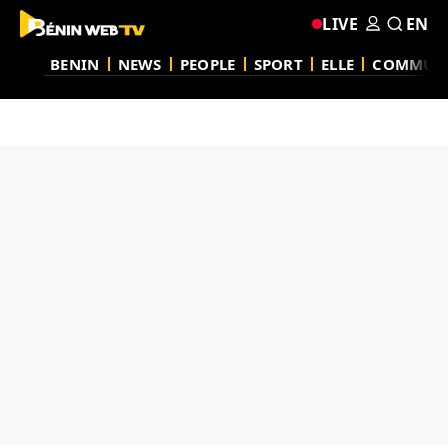
LIVE
EN
BENIN
NEWS
PEOPLE
SPORT
ELLE
COMMUN