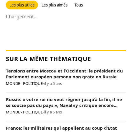
Les plus utiles
Les plus aimés
Tous
Chargement...
SUR LA MÊME THÉMATIQUE
Tensions entre Moscou et l’Occident: le président du
Parlement européen persona non grata en Russie
MONDE - POLITIQUE
•
il y a 5 ans
Russie: « votre roi nu veut régner jusqu’à la fin, il ne
se soucie pas du pays », Navalny critique encore
Poutine
MONDE - POLITIQUE
•
il y a 5 ans
France: les militaires qui appellent au coup d’Etat