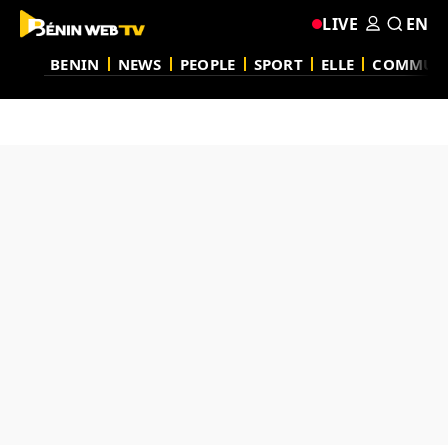
LIVE
EN
BENIN
NEWS
PEOPLE
SPORT
ELLE
COMMUN