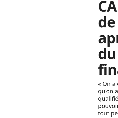
CA
de
apr
du
fin
« On a 
qu’on a
qualifi
pouvoir
tout pe