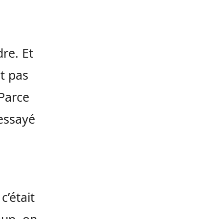
dre. Et
t pas
 Parce
 essayé
c’était