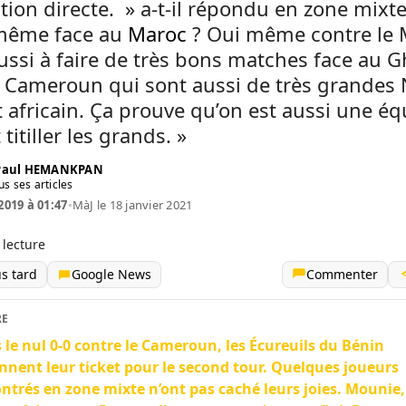
tion directe. » a-t-il répondu en zone mixte
même face au
Maroc
? Oui même contre le 
ussi à faire de très bons matches face au 
u Cameroun qui sont aussi de très grandes 
 africain. Ça prouve qu’on est aussi une éq
 titiller les grands. »
 Paul HEMANKPAN
us ses articles
 2019 à 01:47
•
MàJ le 18 janvier 2021
 lecture
us tard
Google News
Commenter
RE
 le nul 0-0 contre le Cameroun, les Écureuils du Bénin
nnent leur ticket pour le second tour. Quelques joueurs
ntrés en zone mixte n’ont pas caché leurs joies. Mounie, 