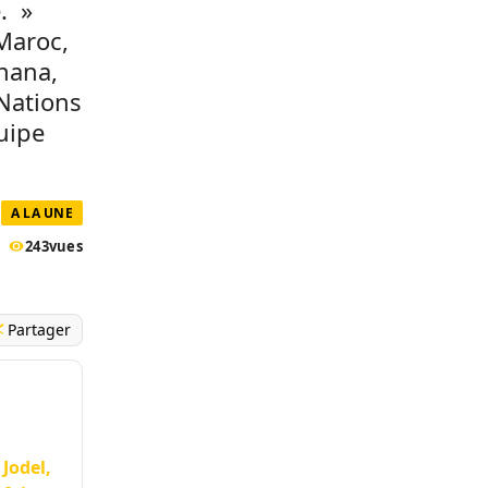
. »
Maroc,
Ghana,
Nations
uipe
A LA UNE
243
vues
Partager
Jodel,