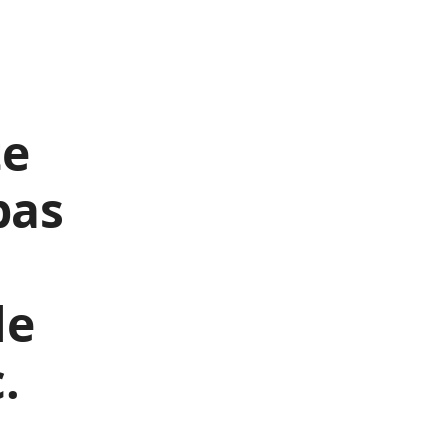
te
pas
le
.