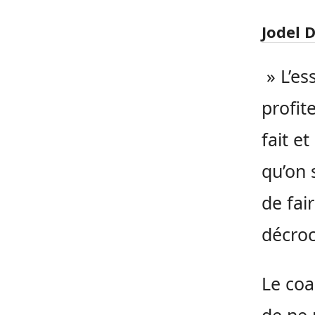
Jodel 
» L’es
profit
fait e
qu’on 
de fai
décroc
Le coa