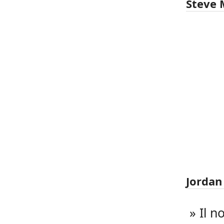
Steve 
Jordan
» Il n