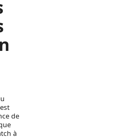
s
s
on
au
 est
ance de
 que
atch à