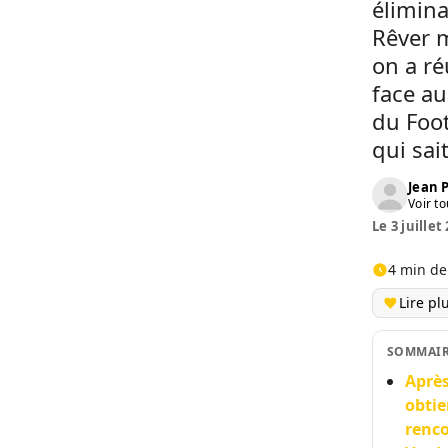
élimina
Rêver 
on a ré
face a
du Foot
qui sait
Jean
Voir to
Le 3 juillet
4 min de
Lire pl
SOMMAI
Après
obtie
renco