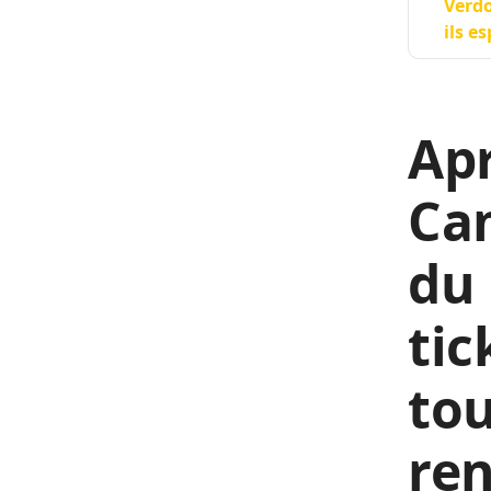
Verdo
ils e
Apr
Cam
du 
tic
tou
ren