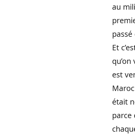
au mil
premie
passé 
Et c’e
qu’on 
est ve
Maroc 
était 
parce 
chaque