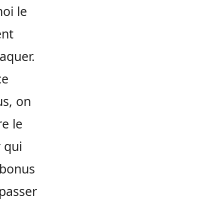
oi le
ent
aquer.
ce
us, on
e le
 qui
u bonus
 passer