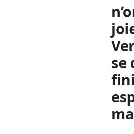
n’o
joi
Ver
se 
fin
esp
mat