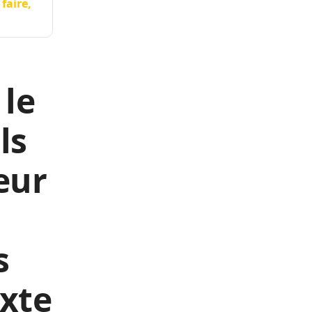
faire,
 le
ls
eur
s
xte