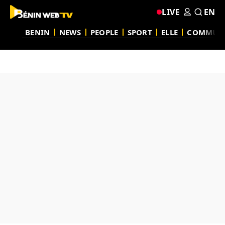
LIVE
EN
BENIN
NEWS
PEOPLE
SPORT
ELLE
COMMUN