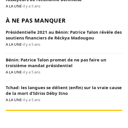
A LA UNE
•
il y a 5 ans
À NE PAS MANQUER
Présidentielle 2021 au Bénin: Patrice Talon révèle des
soutiens financiers de Réckya Madougou
A LA UNE
•
il y a 5 ans
Bénin: Patrice Talon promet de ne pas faire un
troisième mandat présidentiel
A LA UNE
•
il y a 5 ans
Tchad: les langues se délient (enfin) sur la vraie cause
de la mort d’Idriss Déby Itno
A LA UNE
•
il y a 5 ans