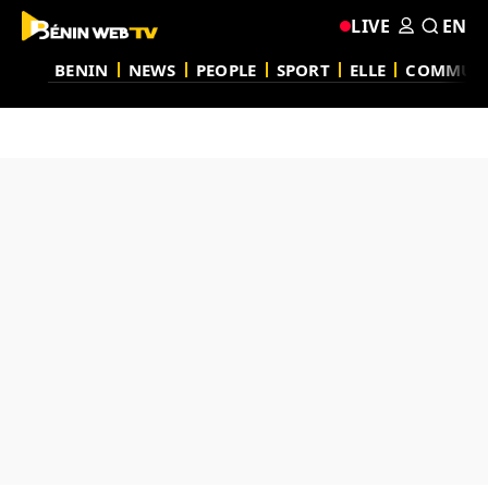
LIVE
EN
BENIN
NEWS
PEOPLE
SPORT
ELLE
COMMUN