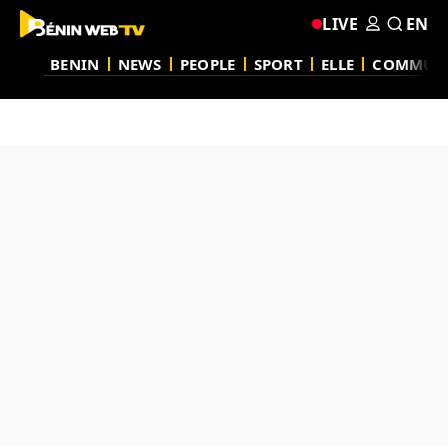
LIVE
EN
BENIN
NEWS
PEOPLE
SPORT
ELLE
COMMUN